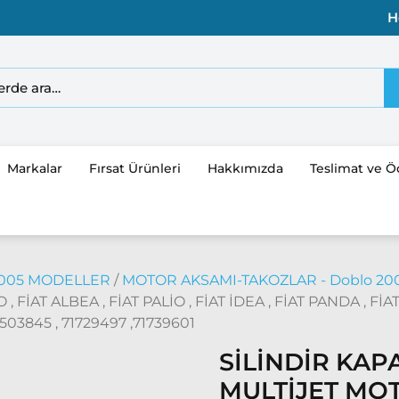
H
Markalar
Fırsat Ürünleri
Hakkımızda
Teslimat ve 
2005 MODELLER
/
MOTOR AKSAMI-TAKOZLAR - Doblo 2000
FİAT ALBEA , FİAT PALİO , FİAT İDEA , FİAT PANDA , Fİ
03845 , 71729497 ,71739601
SİLİNDİR KAP
MULTİJET MOT