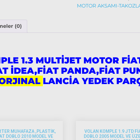
MOTOR AKSAMI-TAKOZLAR 
eler (0)
PLE 1.3 MULTİJET MOTOR FİA
AT İDEA,FİAT PANDA,FİAT P
ORJINAL
LANCİA YEDEK PAR
RTER MUHAFAZA ,PLASTİK,
VOLAN KOMPLE 1.9 JTD Fİ
İAT DOBLO 2010 MODEL VE
DOBLO 2005 MODEL VE ÜZE