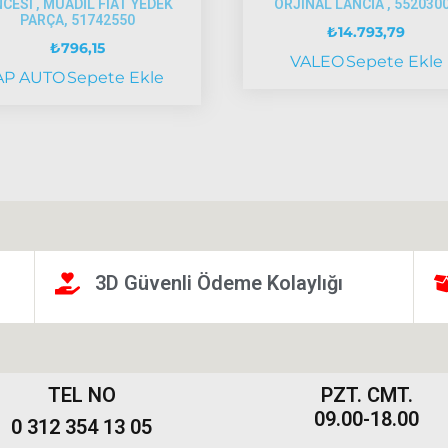
CESI , MUADİL FIAT YEDEK
ORJINAL LANCİA , 552030
PARÇA, 51742550
₺
14.793,79
₺
796,15
VALEO
Sepete Ekle
AP AUTO
Sepete Ekle
3D Güvenli Ödeme Kolaylığı
TEL NO
PZT. CMT.
09.00-18.00
0 312 354 13 05