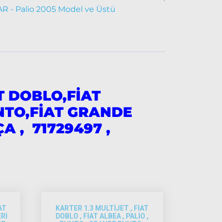
- Palio 2005 Model ve Üstü
T DOBLO,FİAT
UNTO,FİAT GRANDE
ÇA ,
71729497 ,
AT
KARTER 1.3 MULTİJET , FİAT
Rİ
DOBLO , FİAT ALBEA , PALİO ,