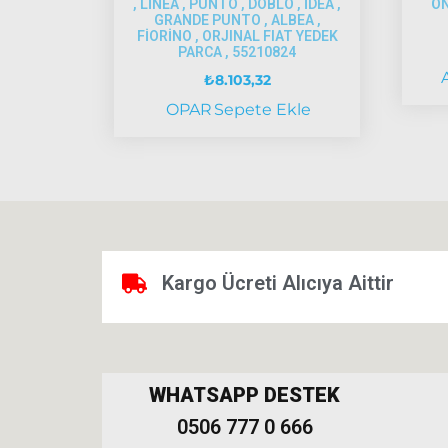
, LİNEA , PUNTO , DOBLO , İDEA ,
ÖN
GRANDE PUNTO , ALBEA ,
FİORİNO , ORJINAL FIAT YEDEK
PARCA , 55210824
₺
8.103,32
OPAR
Sepete Ekle
Kargo Ücreti Alıcıya Aittir
WHATSAPP DESTEK
0506 777 0 666