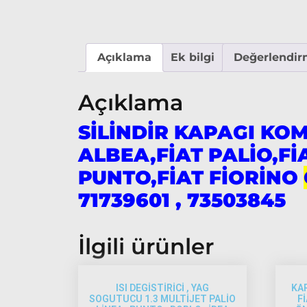
Açıklama
Ek bilgi
Değerlendirm
Açıklama
SİLİNDİR KAPAGI KOM
ALBEA,FİAT PALİO,Fİ
PUNTO,FİAT FİORİNO
71739601 , 73503845
İlgili ürünler
ISI DEGİSTİRİCİ , YAG
KA
SOGUTUCU 1.3 MULTİJET PALİO
F