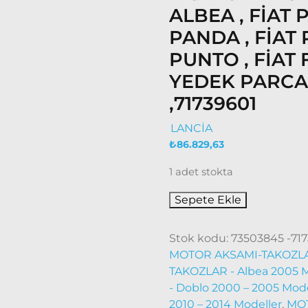
ALBEA , FİAT P
PANDA , FİAT
PUNTO , FİAT
YEDEK PARCA ,
,71739601
LANCİA
₺
86.829,63
1 adet stokta
Sepete Ekle
Stok kodu:
73503845 -717
MOTOR AKSAMI-TAKOZLAR
TAKOZLAR - Albea 2005 
- Doblo 2000 – 2005 Mode
2010 – 2014 Modeller
,
MOT