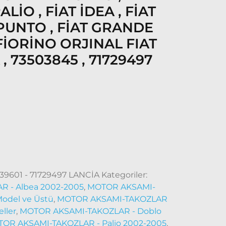
ALİO , FİAT İDEA , FİAT
 PUNTO , FİAT GRANDE
 FİORİNO ORJINAL FIAT
 73503845 , 71729497
39601 - 71729497 LANCİA
Kategoriler:
 - Albea 2002-2005
,
MOTOR AKSAMI-
Model ve Üstü
,
MOTOR AKSAMI-TAKOZLAR
ller
,
MOTOR AKSAMI-TAKOZLAR - Doblo
OR AKSAMI-TAKOZLAR - Palio 2002-2005
,