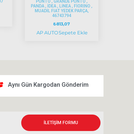
07
PUNTO , GRANDE PUNTO ,
PANDA , İDEA , LİNEA , FİORİNO ,
MUADİL FIAT YEDEK PARÇA,
46743794
₺
813,07
AP AUTO
Sepete Ekle
Aynı Gün Kargodan Gönderim
İLETİŞİM FORMU