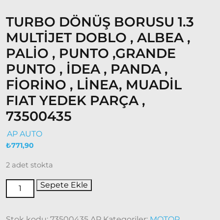
2022
Modeller
TURBO DÖNÜŞ BORUSU 1.3
Doblo
MULTİJET DOBLO , ALBEA ,
2022
Model
PALİO , PUNTO ,GRANDE
ve Üstü
PUNTO , İDEA , PANDA ,
Doğan
FİORİNO , LİNEA, MUADİL
– Şahin –
Kartal
FIAT YEDEK PARÇA ,
73500435
Fiat
Ducato
AP AUTO
₺
771,90
Ducato
1997-
2 adet stokta
2001
Modeller
Sepete Ekle
Ducato
2001 –
Stok kodu:
73500435 AP
Kategoriler:
MOTOR