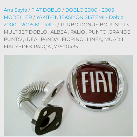
Ana Sayfa
/
FIAT DOBLO
/
DOBLO 2000 - 2005
MODELLER
/
YAKIT-ENJEKSİYON SİSTEMİ - Doblo
2000 – 2005 Modeller
/ TURBO DÖNÜŞ BORUSU 1.3
Fiat
MULTİJET DOBLO , ALBEA , PALİO , PUNTO ,GRANDE
Doblo
PUNTO , İDEA , PANDA , FİORİNO , LİNEA, MUADİL
Doblo
2000 –
FIAT YEDEK PARÇA , 73500435
2005
Modeller
Doblo
2006 –
2012
Modeller
Doblo
2010 –
2014
Modeller
Doblo
2015 –