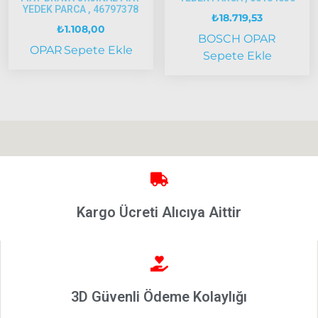
Panda
YEDEK PARCA , 46797378
₺
18.719,53
İdea
₺
1.108,00
BOSCH
OPAR
Stilo
OPAR
Sepete Ekle
Sepete Ekle
Linea
Punto
2002-2006
Modeller
Grande
Punto &
Puntoevo
Egea
Kargo Ücreti Alıcıya Aittir
Fiat
500-500L
Fiat
500X
3D Güvenli Ödeme Kolaylığı