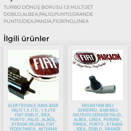
Fiat
TURBO DÖNÜŞ BORUSU 1.3 MULTİJET
Fullback
DOBLO,ALBEA,PALİO,PUNTO,GRANDE
PUNTO,İDEA,PANDA,FİORİNO,LİNEA
Palio
Palio
1997-
İlgili ürünler
2002
Palio
2002-
2005
Palio
2005
Model
ve Üstü
Scudo
1995-2013
ELEKTROVALF, HAVA AYAR
EKSANTRİK MİLİ
VALFİ 1.3 JTD , 1.9 JTD
SENSÖRÜ , KAM MİLİ
Siena
FİAT DOBLO , İDEA ,
OKUYUCU SENSÖR PALİO ,
PUNTO , PALİO , ALBEA ,
ALBEA , LİNEA , FİORİNO ,
1997-2002
STRADA ORJINAL FIAT
PANDA , PUNTO , STRADA
YEDEK PARCA , 46754960
, İDEA , DOBLO , GRANDE