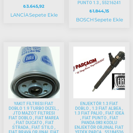
Albea
PUNTO 1.3 , 55216241
₺
3.645,92
₺
1.844,15
Albea
LANCİA
Sepete Ekle
BOSCH
Sepete Ekle
2002-
2005
Albea
2005
Model
ve Üstü
Strada
Bravo
1995-2001
Brava
1996-2003
YAKIT FİLTRESI FIAT
ENJEKTÖR 1.3 FİAT
Bravo
DOBLO 1.9 TURBO DIZEL ,
DOBLO , 1.3 FİAT ALBEA ,
JTD MAZOT FILTRESI
1.3 FİAT PALİO , FİAT İDEA
2007-2014
FIAT DOBLO , FIAT MAREA
, FİAT PUNTO , FİAT
, FIAT DUCATO , FIAT
PANDA 083 KODLU
Marea
STRADA , FIAT STILO ,
ENJEKTÖR ORJINAL FIAT
FIAT BRAVA ORJINAL FIAT
YEDEK PARCA , 55184536