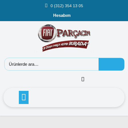
0 (312) 354 13 05
Hesabım
Fiat
Doblo
Doblo