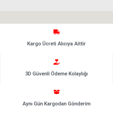
İdea
Stilo
Linea
Punto
2002-
Kargo Ücreti Alıcıya Aittir
2006
Modeller
Grande
Punto &
Puntoevo
3D Güvenli Ödeme Kolaylığı
Egea
Fiat
500-500L
Fiat
Aynı Gün Kargodan Gönderim
500X