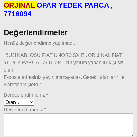
Modeller
ORJINAL
OPAR YEDEK PARÇA ,
7716094
Ducato
2015
Model
Değerlendirmeler
ve Üstü
Henüz değerlendirme yapılmadı.
Tipo &
Uno
“BUJI KABLOSU FİAT UNO 70 SXİE , ORİJİNAL FIAT
Tipo
YEDEK PARCA , 7716094” için yorum yapan ilk kişi siz
Uno
olun
E-posta adresiniz yayınlanmayacak.
Gerekli alanlar
*
ile
Fiorino
işaretlenmişlerdir
Tempra
Derecelendirmeniz
*
Fiat
Fullback
Değerlendirmeniz
*
Palio
Palio
1997-