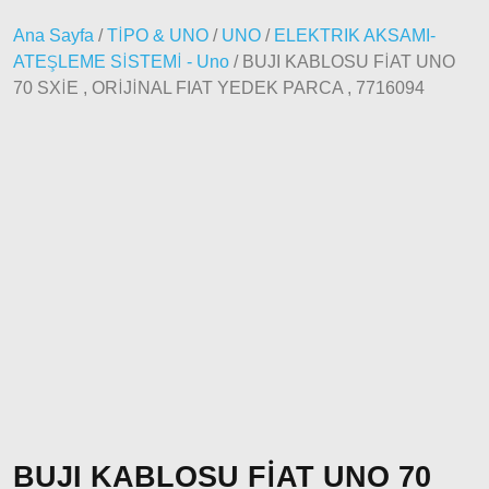
2000 –
2005
Ana Sayfa
/
TİPO & UNO
/
UNO
/
ELEKTRIK AKSAMI-
Modeller
ATEŞLEME SİSTEMİ - Uno
/ BUJI KABLOSU FİAT UNO
Doblo
70 SXİE , ORİJİNAL FIAT YEDEK PARCA , 7716094
2006 –
2012
Modeller
Doblo
2010 –
2014
Modeller
Doblo
2015 –
2022
Modeller
Doblo
2022
Model
ve Üstü
BUJI KABLOSU FİAT UNO 70