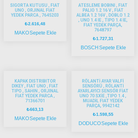
SIGORTA KUTUSU , FIAT
ATESLEME BOBINI , FIAT
2005
UNO , ORJINAL FIAT
PALIO 1.2 16 V , FIAT
Albea
YEDEK PARCA , 7645203
ALBEA 1.2 16V , DOBLO 1.2
2005
, UNO 1.4 IE , TIPO 1.4 IE,
₺
2.616,48
FIAT YEDEK PARÇA,
Model
7648797
MAKO
Sepete Ekle
ve Üstü
₺
1.727,31
Strada
BOSCH
Sepete Ekle
Bravo
1995-
2001
Brava
KAPAK DISTRIBITOR
RÖLANTİ AYAR VALFİ
1996-
DIKEY , FIAT UNO , FIAT
SENSÖRÜ , RÖLANTİ
TIPO , SAHIN , ORJINAL
AYARLAYICI SENSÖR FİAT
2003
FIAT YEDEK PARCA ,
UNO 70 SXİE ,TIPO 1.4 ,
71366701
MUADİL FIAT YEDEK
Bravo
PARÇA, 9942142
₺
663,13
2007-
₺
1.598,55
2014
MAKO
Sepete Ekle
DODUCO
Sepete Ekle
Marea
Panda