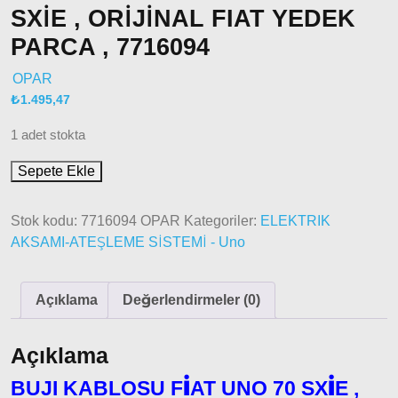
Doğan
SXİE , ORİJİNAL FIAT YEDEK
– Şahin –
PARCA , 7716094
Kartal
Fiat
OPAR
Ducato
₺
1.495,47
1 adet stokta
Ducato
1997-
Sepete Ekle
2001
Modeller
Stok kodu:
7716094 OPAR
Kategoriler:
ELEKTRIK
Ducato
AKSAMI-ATEŞLEME SİSTEMİ - Uno
2001 –
2006
Açıklama
Değerlendirmeler (0)
Modeller
Ducato
Açıklama
2006 –
2014
BUJI KABLOSU FİAT UNO 70 SXİE ,