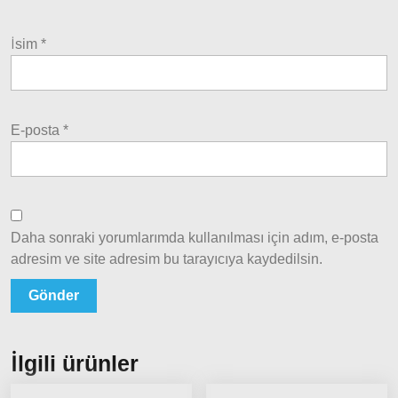
2002
Palio
İsim
*
2002-
2005
Palio
2005
E-posta
*
Model
ve Üstü
Scudo
1995-
2013
Daha sonraki yorumlarımda kullanılması için adım, e-posta
adresim ve site adresim bu tarayıcıya kaydedilsin.
Siena
1997-
2002
Albea
İlgili ürünler
Albea
2002-