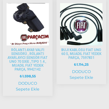
Scudo
1995-2013
Siena
1997-2002
Albea
Albea
RÖLANTİ AYAR VALFİ
BUJI KABLOSU FİAT UNO
2002-
SENSÖRÜ , RÖLANTİ
60 S, MUADİL FIAT YEDEK
2005
AYARLAYICI SENSÖR FİAT
PARÇA, 7597831
UNO 70 SXİE ,TIPO 1.4 ,
Albea
₺
1.114,25
MUADİL FIAT YEDEK
2005
PARÇA, 9942142
DODUCO
Model
₺
1.598,55
Sepete Ekle
ve Üstü
DODUCO
Strada
Sepete Ekle
Bravo
1995-2001