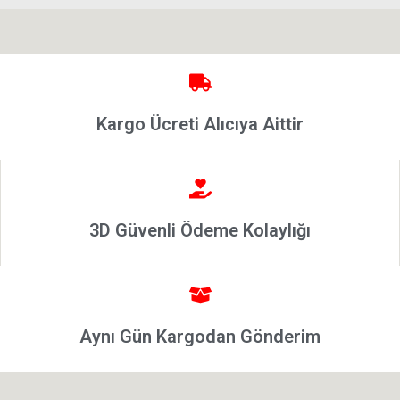
Brava
1996-2003
Bravo
2007-2014
Marea
Kargo Ücreti Alıcıya Aittir
Panda
İdea
Stilo
Linea
3D Güvenli Ödeme Kolaylığı
Punto
2002-2006
Modeller
Grande
Aynı Gün Kargodan Gönderim
Punto &
Puntoevo
Egea