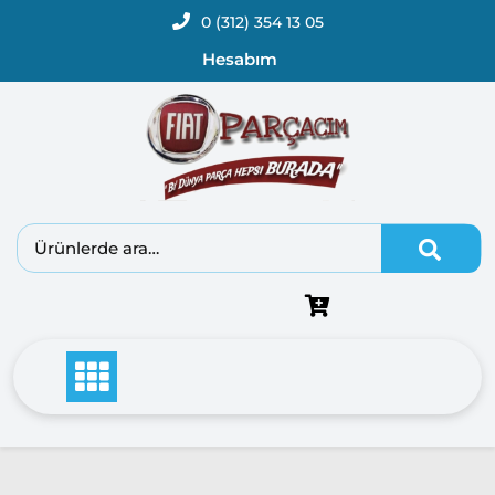
0 (312) 354 13 05
Hesabım
Fiat
Doblo
Doblo
2000 –
2005
Modeller
Doblo
2006 –
2012
Modeller