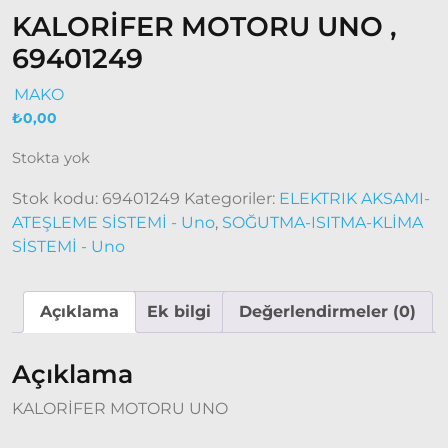
1997-
KALORİFER MOTORU UNO ,
2001
69401249
Modeller
MAKO
Ducato
₺
0,00
2001 –
2006
Stokta yok
Modeller
Stok kodu:
69401249
Kategoriler:
ELEKTRIK AKSAMI-
ATEŞLEME SİSTEMİ - Uno
,
SOĞUTMA-ISITMA-KLİMA
Ducato
SİSTEMİ - Uno
2006 –
2014
Modeller
Açıklama
Ek bilgi
Değerlendirmeler (0)
Ducato
2015
Açıklama
Model
KALORİFER MOTORU UNO
ve Üstü
Tipo &