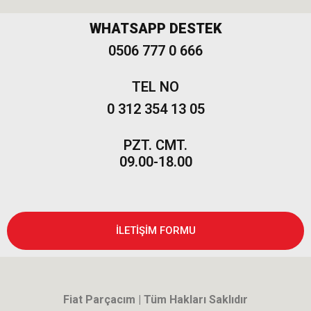
Fiat
WHATSAPP DESTEK
500-500L
0506 777 0 666
Fiat
500X
TEL NO
0 312 354 13 05
Freemont
PZT. CMT.
09.00-18.00
İLETİŞİM FORMU
Fiat Parçacım | Tüm Hakları Saklıdır