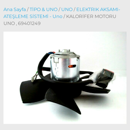
Doblo
2010 –
Ana Sayfa
/
TİPO & UNO
/
UNO
/
ELEKTRIK AKSAMI-
2014
ATEŞLEME SİSTEMİ - Uno
/ KALORİFER MOTORU
Modeller
UNO , 69401249
Doblo
2015 –
2022
Modeller
Doblo
2022
Model
ve Üstü
Doğan
– Şahin –
Kartal
Fiat
Ducato
Ducato