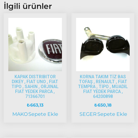
İlgili ürünler
Uno
Tipo
Uno
Fiorino
Tempra
Fiat
Fullback
Palio
Palio
KAPAK DISTRIBITOR
KORNA TAKIM TİZ BAS
1997-
DIKEY , FIAT UNO , FIAT
TOFAŞ , RENAULT , FİAT
TIPO , SAHIN , ORJINAL
TEMPRA , TİPO , MUADİL
2002
FIAT YEDEK PARCA ,
FIAT YEDEK PARCA ,
Palio
71366701
64200898
2002-
₺
663,13
₺
650,18
2005
MAKO
Sepete Ekle
SEGER
Sepete Ekle
Palio
2005
Model
ve Üstü