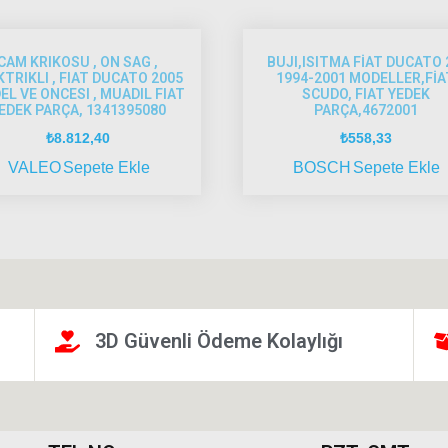
CAM KRIKOSU , ON SAG ,
BUJI,ISITMA FİAT DUCATO 
KTRIKLI , FIAT DUCATO 2005
1994-2001 MODELLER,FİA
L VE ONCESI , MUADIL FIAT
SCUDO, FIAT YEDEK
EDEK PARÇA, 1341395080
PARÇA,4672001
₺
8.812,40
₺
558,33
VALEO
Sepete Ekle
BOSCH
Sepete Ekle
3D Güvenli Ödeme Kolaylığı