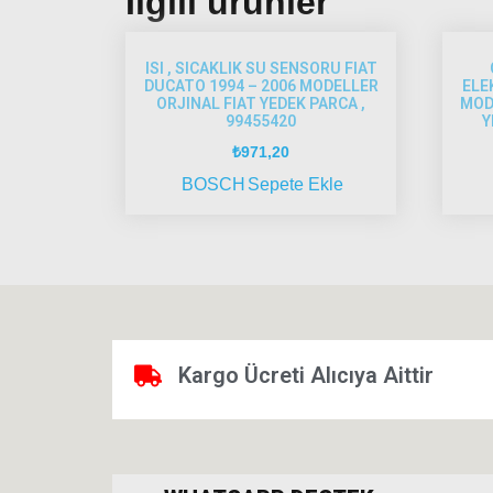
İlgili ürünler
ISI , SICAKLIK SU SENSORU FIAT
DUCATO 1994 – 2006 MODELLER
ELE
ORJINAL FIAT YEDEK PARCA ,
MODE
99455420
Y
₺
971,20
BOSCH
Sepete Ekle
Kargo Ücreti Alıcıya Aittir