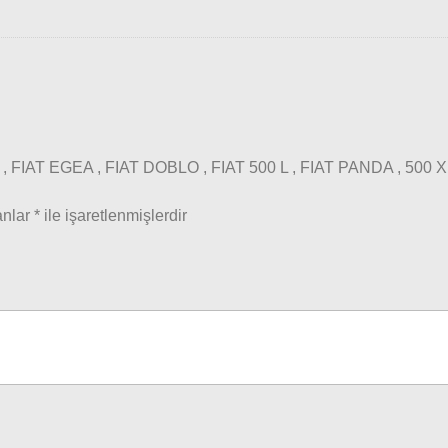
 , FIAT EGEA , FIAT DOBLO , FIAT 500 L , FIAT PANDA , 50
anlar
*
ile işaretlenmişlerdir