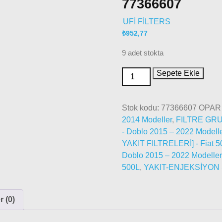
77366607
UFİ FİLTERS
₺
952,77
9 adet stokta
Sepete Ekle
Stok kodu:
77366607 OPAR
2014 Modeller
,
FILTRE GRU
- Doblo 2015 – 2022 Modell
YAKIT FILTRELERİ] - Fiat 
Doblo 2015 – 2022 Modeller
500L
,
YAKIT-ENJEKSİYON Sİ
 (0)