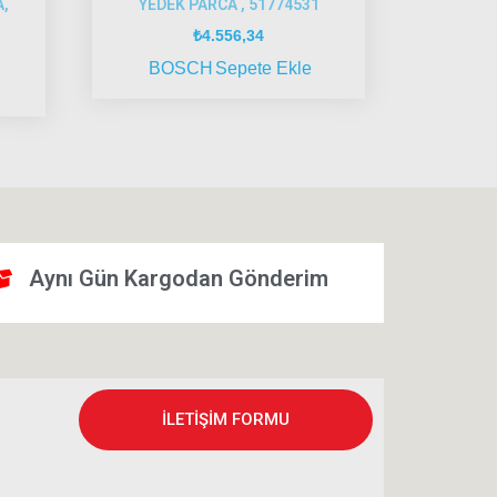
A,
YEDEK PARCA , 51774531
₺
4.556,34
BOSCH
Sepete Ekle
Aynı Gün Kargodan Gönderim
İLETİŞİM FORMU