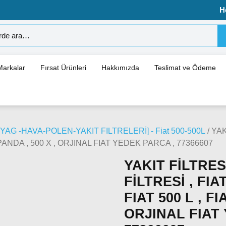
H
Markalar
Fırsat Ürünleri
Hakkımızda
Teslimat ve Ödeme
YAG -HAVA-POLEN-YAKIT FILTRELERİ] - Fiat 500-500L
/ YAK
T PANDA , 500 X , ORJINAL FIAT YEDEK PARCA , 77366607
YAKIT FİLTRESİ
FİLTRESİ , FIA
FIAT 500 L , FI
ORJINAL FIAT