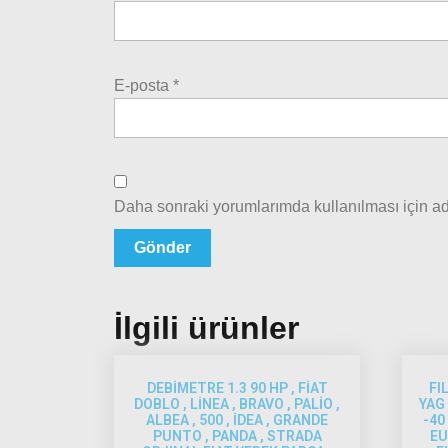
E-posta
*
Daha sonraki yorumlarımda kullanılması için ad
İlgili ürünler
DEBİMETRE 1.3 90 HP , FİAT
FI
DOBLO , LİNEA , BRAVO , PALİO ,
YAG 
ALBEA , 500 , İDEA , GRANDE
-40
PUNTO , PANDA , STRADA
EU