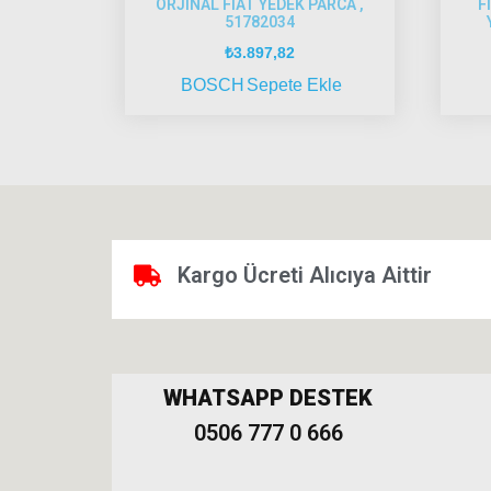
ORJINAL FIAT YEDEK PARCA ,
F
51782034
₺
3.897,82
BOSCH
Sepete Ekle
Kargo Ücreti Alıcıya Aittir
WHATSAPP DESTEK
0506 777 0 666