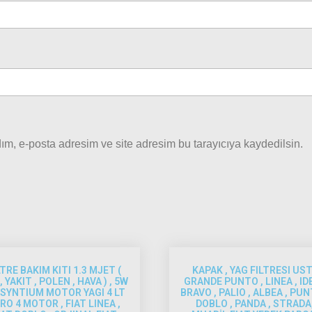
ım, e-posta adresim ve site adresim bu tarayıcıya kaydedilsin.
LTRE BAKIM KITI 1.3 MJET (
KAPAK , YAG FILTRESI UST
, YAKIT , POLEN , HAVA ) , 5W
GRANDE PUNTO , LINEA , IDE
 SYNTIUM MOTOR YAGI 4 LT
BRAVO , PALIO , ALBEA , PUN
RO 4 MOTOR , FIAT LINEA ,
DOBLO , PANDA , STRADA