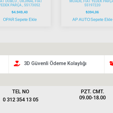
IAT DOBLO , ORJINAL FIAT
MUADİL FIAT YEDEK PARÇ
YEDEK PARÇA , 55173052
55197220
₺
4.949,40
₺
394,06
OPAR
Sepete Ekle
AP AUTO
Sepete Ekle
3D Güvenli Ödeme Kolaylığı
TEL NO
PZT. CMT.
09.00-18.00
0 312 354 13 05