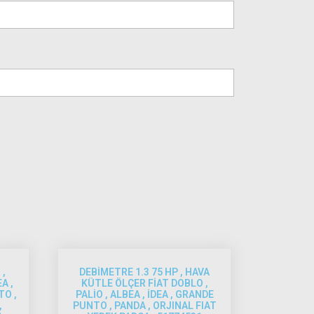
 ,
DEBİMETRE 1.3 75 HP , HAVA
A ,
KÜTLE ÖLÇER FİAT DOBLO ,
TO ,
PALİO , ALBEA , İDEA , GRANDE
,
PUNTO , PANDA , ORJINAL FIAT