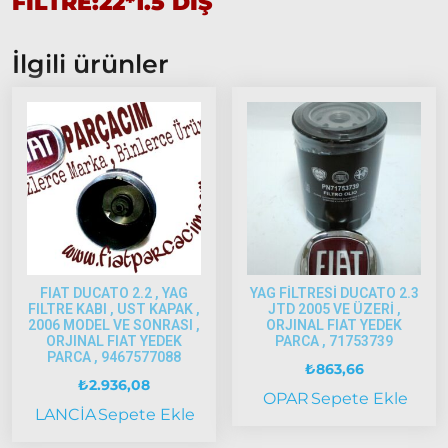
FİLTRE:22*1.5 DİŞ
Palio
1997-
2002
İlgili ürünler
Palio
2002-
2005
Palio
2005
Model
ve Üstü
Scudo
1995-2013
FIAT DUCATO 2.2 , YAG
YAG FİLTRESİ DUCATO 2.3
Siena
FILTRE KABI , UST KAPAK ,
JTD 2005 VE ÜZERİ ,
2006 MODEL VE SONRASI ,
ORJINAL FIAT YEDEK
1997-2002
ORJINAL FIAT YEDEK
PARCA , 71753739
PARCA , 9467577088
Albea
₺
863,66
₺
2.936,08
OPAR
Sepete Ekle
Albea
LANCİA
Sepete Ekle
2002-