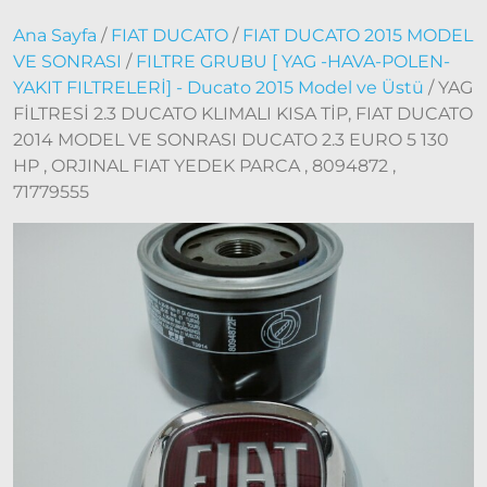
Doblo
Ana Sayfa
/
FIAT DUCATO
/
FIAT DUCATO 2015 MODEL
Doblo
VE SONRASI
/
FILTRE GRUBU [ YAG -HAVA-POLEN-
2000 –
YAKIT FILTRELERİ] - Ducato 2015 Model ve Üstü
/ YAG
2005
FİLTRESİ 2.3 DUCATO KLIMALI KISA TİP, FIAT DUCATO
Modeller
2014 MODEL VE SONRASI DUCATO 2.3 EURO 5 130
Doblo
HP , ORJINAL FIAT YEDEK PARCA , 8094872 ,
2006 –
71779555
2012
Modeller
Doblo
2010 –
2014
Modeller
Doblo
2015 –
2022
Modeller
Doblo
2022