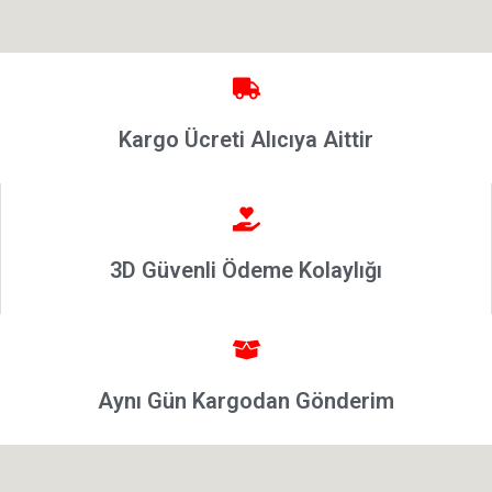
Linea
Punto
2002-2006
Modeller
Kargo Ücreti Alıcıya Aittir
Grande
Punto &
Puntoevo
Egea
Fiat
3D Güvenli Ödeme Kolaylığı
500-500L
Fiat
500X
Aynı Gün Kargodan Gönderim
Freemont