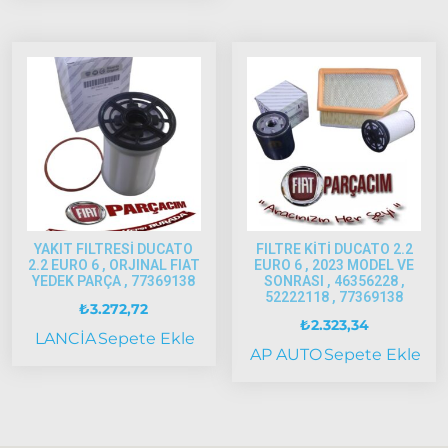
2005
Albea
2005
Model
ve Üstü
Strada
Bravo
1995-2001
Brava
1996-2003
YAKIT FILTRESİ DUCATO
FILTRE KİTİ DUCATO 2.2
2.2 EURO 6 , ORJINAL FIAT
EURO 6 , 2023 MODEL VE
Bravo
YEDEK PARÇA , 77369138
SONRASI , 46356228 ,
52222118 , 77369138
2007-2014
₺
3.272,72
₺
2.323,34
Marea
LANCİA
Sepete Ekle
AP AUTO
Sepete Ekle
Panda
İdea
Stilo