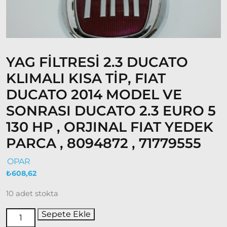
Model
ve Üstü
Doğan
– Şahin –
Kartal
YAG FİLTRESİ 2.3 DUCATO
Fiat
KLIMALI KISA TİP, FIAT
Ducato
DUCATO 2014 MODEL VE
SONRASI DUCATO 2.3 EURO 5
Ducato
1997-
130 HP , ORJINAL FIAT YEDEK
2001
PARCA , 8094872 , 71779555
Modeller
OPAR
Ducato
₺
608,62
2001 –
2006
10 adet stokta
Modeller
Sepete Ekle
Ducato