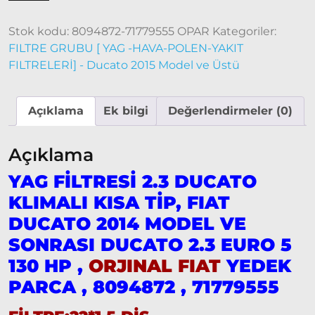
2006 –
2014
Stok kodu:
8094872-71779555 OPAR
Kategoriler:
Modeller
FILTRE GRUBU [ YAG -HAVA-POLEN-YAKIT
FILTRELERİ] - Ducato 2015 Model ve Üstü
Ducato
2015
Model
Açıklama
Ek bilgi
Değerlendirmeler (0)
ve Üstü
Tipo &
Açıklama
Uno
YAG FİLTRESİ 2.3 DUCATO
Tipo
Uno
KLIMALI KISA TİP, FIAT
DUCATO 2014 MODEL VE
Fiorino
SONRASI DUCATO 2.3 EURO 5
Tempra
130 HP ,
ORJINAL FIAT
YEDEK
Fiat
PARCA , 8094872 , 71779555
Fullback
Palio