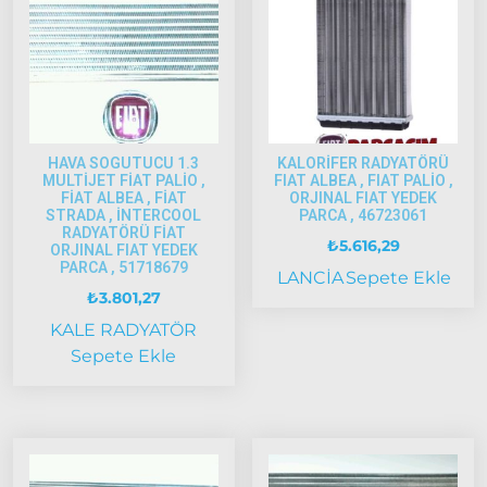
1997-
2002
Palio
2002-
2005
Palio
2005
HAVA SOGUTUCU 1.3
KALORİFER RADYATÖRÜ
Model
MULTİJET FİAT PALİO ,
FIAT ALBEA , FIAT PALİO ,
FİAT ALBEA , FİAT
ORJINAL FIAT YEDEK
ve Üstü
STRADA , İNTERCOOL
PARCA , 46723061
RADYATÖRÜ FİAT
Scudo
₺
5.616,29
ORJINAL FIAT YEDEK
1995-2013
PARCA , 51718679
LANCİA
Sepete Ekle
₺
3.801,27
Siena
1997-2002
KALE RADYATÖR
Sepete Ekle
Albea
Albea
2002-
2005
Albea