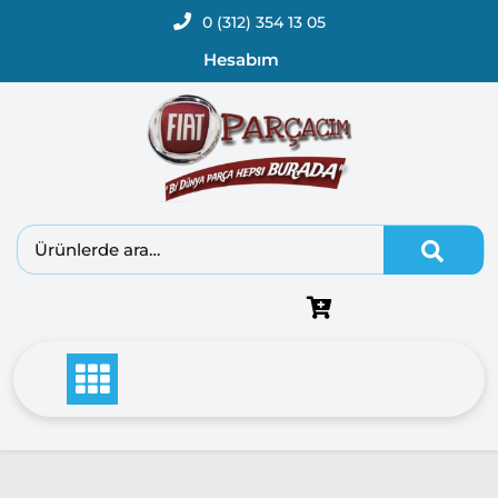
0 (312) 354 13 05
Hesabım
Fiat
Doblo