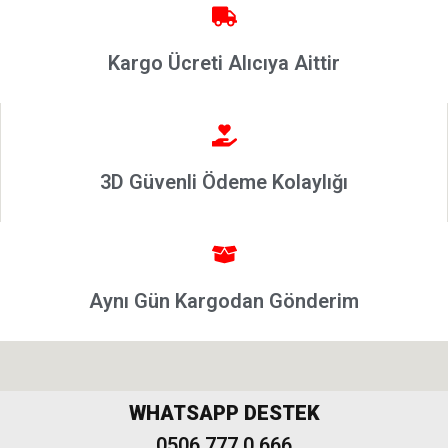
Punto
2002-2006
Kargo Ücreti Alıcıya Aittir
Modeller
Grande
Punto &
Puntoevo
Egea
3D Güvenli Ödeme Kolaylığı
Fiat
500-500L
Fiat
500X
Aynı Gün Kargodan Gönderim
Freemont
WHATSAPP DESTEK
0506 777 0 666