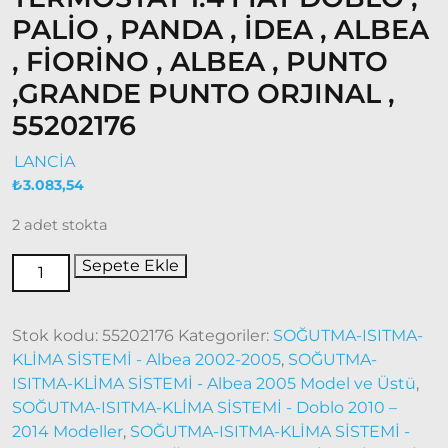
PALİO , PANDA , İDEA , ALBEA
Doğan
, FİORİNO , ALBEA , PUNTO
– Şahin –
Kartal
,GRANDE PUNTO ORJINAL ,
Fiat
55202176
Ducato
LANCİA
Ducato
₺
3.083,54
1997-
2 adet stokta
2001
Modeller
Sepete Ekle
Ducato
2001 –
Stok kodu:
55202176
Kategoriler:
SOĞUTMA-ISITMA-
2006
KLİMA SİSTEMİ - Albea 2002-2005
,
SOĞUTMA-
Modeller
ISITMA-KLİMA SİSTEMİ - Albea 2005 Model ve Üstü
,
SOĞUTMA-ISITMA-KLİMA SİSTEMİ - Doblo 2010 –
Ducato
2014 Modeller
,
SOĞUTMA-ISITMA-KLİMA SİSTEMİ -
2006 –