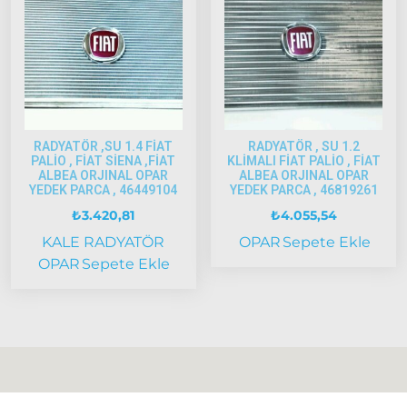
2005
Model
ve Üstü
Strada
Bravo
1995-2001
RADYATÖR ,SU 1.4 FİAT
RADYATÖR , SU 1.2
PALİO , FİAT SİENA ,FİAT
KLİMALI FİAT PALİO , FİAT
Brava
ALBEA ORJINAL OPAR
ALBEA ORJINAL OPAR
YEDEK PARCA , 46449104
YEDEK PARCA , 46819261
1996-2003
₺
3.420,81
₺
4.055,54
Bravo
KALE RADYATÖR
OPAR
Sepete Ekle
2007-2014
OPAR
Sepete Ekle
Marea
Panda
İdea
Stilo
Linea