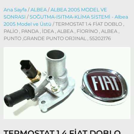
Doblo
Ana Sayfa
/
ALBEA
/
ALBEA 2005 MODEL VE
2000 –
SONRASI
/
SOĞUTMA-ISITMA-KLİMA SİSTEMİ - Albea
2005
Modeller
2005 Model ve Üstü
/ TERMOSTAT 1.4 FİAT DOBLO ,
Doblo
PALİO , PANDA , İDEA , ALBEA , FİORİNO , ALBEA ,
2006 –
PUNTO ,GRANDE PUNTO ORJINAL , 55202176
2012
Modeller
Doblo
2010 –
2014
Modeller
Doblo
2015 –
2022
Modeller
Doblo
2022
Model
TERMOSTAT 1.4 FİAT DOBLO ,
ve Üstü