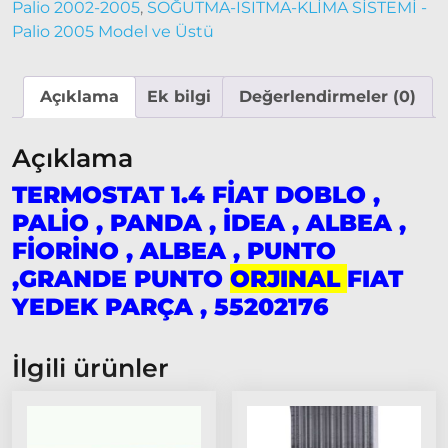
Palio 2002-2005
,
SOĞUTMA-ISITMA-KLİMA SİSTEMİ -
2014
Palio 2005 Model ve Üstü
Modeller
Ducato
Açıklama
Ek bilgi
Değerlendirmeler (0)
2015
Model
ve Üstü
Açıklama
Tipo &
TERMOSTAT 1.4 FİAT DOBLO ,
Uno
PALİO , PANDA , İDEA , ALBEA ,
Tipo
FİORİNO , ALBEA , PUNTO
Uno
,GRANDE PUNTO
ORJINAL
FIAT
Fiorino
YEDEK PARÇA , 55202176
Tempra
Fiat
İlgili ürünler
Fullback
Palio
Palio