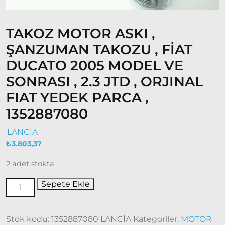
Doğan
– Şahin –
TAKOZ MOTOR ASKI ,
Kartal
ŞANZUMAN TAKOZU , FİAT
Fiat
DUCATO 2005 MODEL VE
Ducato
SONRASI , 2.3 JTD , ORJINAL
Ducato
FIAT YEDEK PARCA ,
1997-
1352887080
2001
Modeller
LANCİA
₺
3.803,37
Ducato
2001 –
2 adet stokta
2006
Modeller
Sepete Ekle
Ducato
2006 –
Stok kodu:
1352887080 LANCİA
Kategoriler:
MOTOR