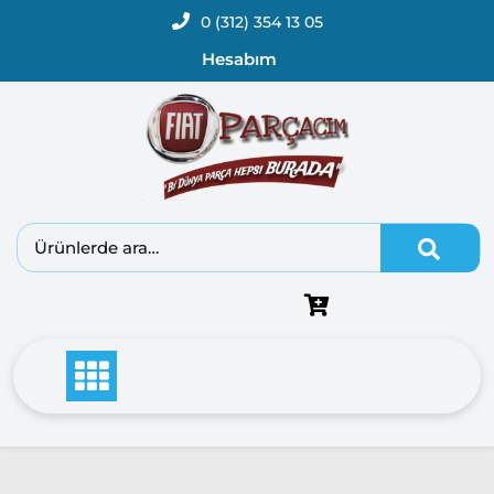
0 (312) 354 13 05
Hesabım
Fiat
Doblo