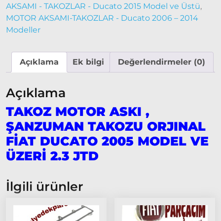
2014
AKSAMI - TAKOZLAR - Ducato 2015 Model ve Üstü
,
Modeller
MOTOR AKSAMI-TAKOZLAR - Ducato 2006 – 2014
Modeller
Ducato
2015
Model
Açıklama
Ek bilgi
Değerlendirmeler (0)
ve Üstü
Tipo &
Açıklama
Uno
TAKOZ MOTOR ASKI ,
Tipo
Uno
ŞANZUMAN TAKOZU ORJINAL
Fiorino
FİAT DUCATO 2005 MODEL VE
ÜZERİ 2.3 JTD
Tempra
Fiat
Fullback
İlgili ürünler
Palio
Palio
1997-