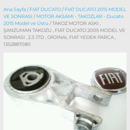
Doblo
2000 –
Ana Sayfa
/
FIAT DUCATO
/
FIAT DUCATO 2015 MODEL
2005
VE SONRASI
/
MOTOR AKSAMI - TAKOZLAR - Ducato
Modeller
2015 Model ve Üstü
/ TAKOZ MOTOR ASKI ,
Doblo
ŞANZUMAN TAKOZU , FİAT DUCATO 2005 MODEL VE
2006 –
SONRASI , 2.3 JTD , ORJINAL FIAT YEDEK PARCA ,
2012
1352887080
Modeller
Doblo
2010 –
2014
Modeller
Doblo
2015 –
2022
Modeller
Doblo
2022
Model
ve Üstü