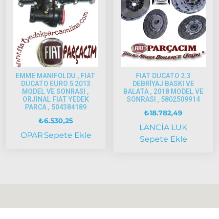
2005
Model
ve Üstü
Strada
Bravo
1995-2001
EMME MANIFOLDU , FIAT
FIAT DUCATO 2.3
DUCATO EURO 5 2013
DEBRİYAJ BASKI VE
Brava
MODEL VE SONRASI ,
BALATA , 2018 MODEL VE
ORJINAL FIAT YEDEK
SONRASI , 5802509914
1996-2003
PARCA , 504384189
₺
18.782,49
Bravo
₺
6.530,25
LANCİA
LUK
2007-2014
OPAR
Sepete Ekle
Sepete Ekle
Marea
Panda
İdea
Stilo
Linea