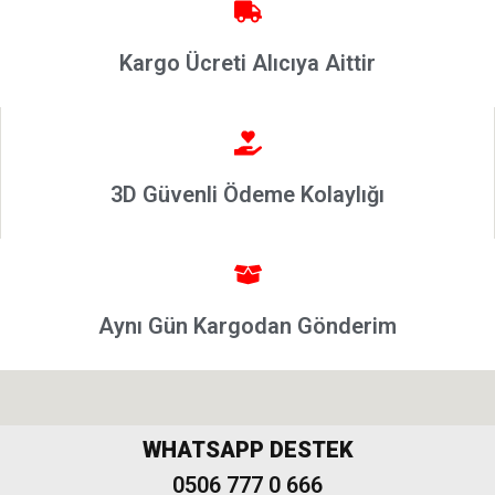
Punto
2002-2006
Kargo Ücreti Alıcıya Aittir
Modeller
Grande
Punto &
Puntoevo
Egea
3D Güvenli Ödeme Kolaylığı
Fiat
500-500L
Fiat
500X
Aynı Gün Kargodan Gönderim
Freemont
WHATSAPP DESTEK
0506 777 0 666