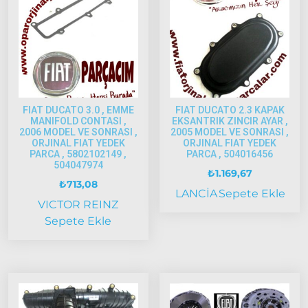
2002
Palio
2002-
2005
Palio
2005
Model
FIAT DUCATO 3.0 , EMME
FIAT DUCATO 2.3 KAPAK
MANIFOLD CONTASI ,
EKSANTRIK ZINCIR AYAR ,
ve Üstü
2006 MODEL VE SONRASI ,
2005 MODEL VE SONRASI ,
ORJINAL FIAT YEDEK
ORJINAL FIAT YEDEK
Scudo
PARCA , 5802102149 ,
PARCA , 504016456
1995-2013
504047974
₺
1.169,67
₺
713,08
Siena
LANCİA
Sepete Ekle
1997-2002
VICTOR REINZ
Sepete Ekle
Albea
Albea
2002-
2005
Albea