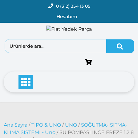
0 (312) 354 13 05
Hesabım
Fiat
Doblo
Doblo
2000 –
2005
Modeller
Doblo
2006 –
2012
Modeller
Doblo
2010 –
2014
Ana Sayfa
/
TİPO & UNO
/
UNO
/
SOĞUTMA-ISITMA-
Modeller
KLİMA SİSTEMİ - Uno
/ SU POMPASI İNCE FREZE 1.2 8
Doblo