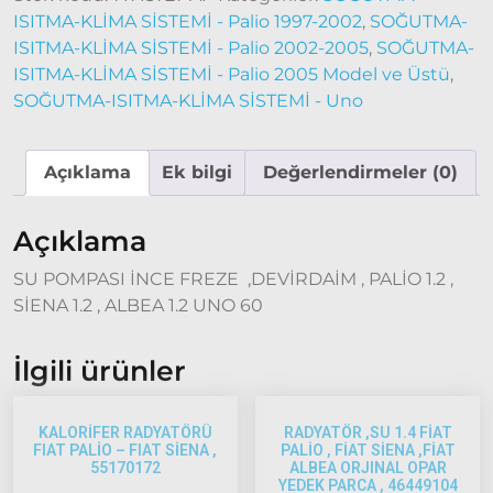
Ducato
ISITMA-KLİMA SİSTEMİ - Palio 1997-2002
,
SOĞUTMA-
2001 –
ISITMA-KLİMA SİSTEMİ - Palio 2002-2005
,
SOĞUTMA-
2006
ISITMA-KLİMA SİSTEMİ - Palio 2005 Model ve Üstü
,
Modeller
SOĞUTMA-ISITMA-KLİMA SİSTEMİ - Uno
Ducato
2006 –
Açıklama
Ek bilgi
Değerlendirmeler (0)
2014
Modeller
Açıklama
Ducato
SU POMPASI İNCE FREZE ,DEVİRDAİM , PALİO 1.2 ,
2015
SİENA 1.2 , ALBEA 1.2 UNO 60
Model
ve Üstü
İlgili ürünler
Tipo &
Uno
Tipo
KALORİFER RADYATÖRÜ
RADYATÖR ,SU 1.4 FİAT
Uno
FIAT PALİO – FIAT SİENA ,
PALİO , FİAT SİENA ,FİAT
55170172
ALBEA ORJINAL OPAR
Fiorino
YEDEK PARCA , 46449104