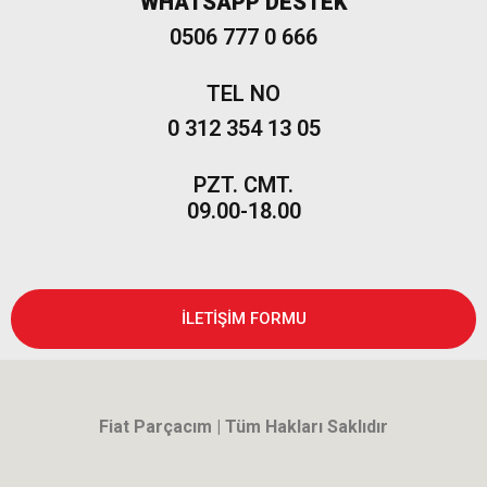
WHATSAPP DESTEK
Marea
0506 777 0 666
Panda
İdea
TEL NO
Stilo
0 312 354 13 05
Linea
PZT. CMT.
Punto
09.00-18.00
2002-2006
Modeller
Grande
Punto &
İLETİŞİM FORMU
Puntoevo
Egea
Fiat
500-500L
Fiat Parçacım | Tüm Hakları Saklıdır
Fiat
500X