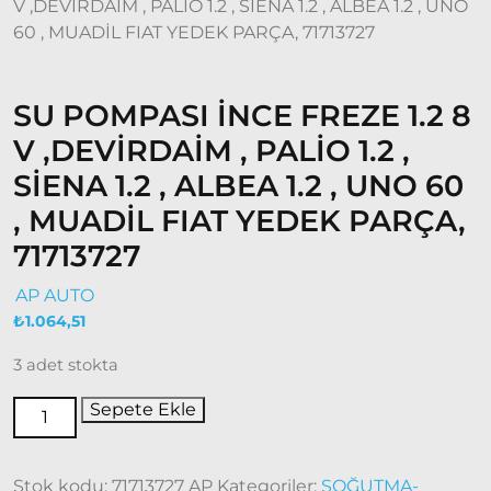
V ,DEVİRDAİM , PALİO 1.2 , SİENA 1.2 , ALBEA 1.2 , UNO
2015 –
60 , MUADİL FIAT YEDEK PARÇA, 71713727
2022
Modeller
Doblo
SU POMPASI İNCE FREZE 1.2 8
2022
V ,DEVİRDAİM , PALİO 1.2 ,
Model
ve Üstü
SİENA 1.2 , ALBEA 1.2 , UNO 60
Doğan
, MUADİL FIAT YEDEK PARÇA,
– Şahin –
71713727
Kartal
Fiat
AP AUTO
Ducato
₺
1.064,51
3 adet stokta
Ducato
1997-
Sepete Ekle
2001
Modeller
Stok kodu:
71713727 AP
Kategoriler:
SOĞUTMA-