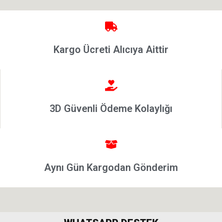
1997-2002
Albea
Albea
Kargo Ücreti Alıcıya Aittir
2002-
2005
Albea
2005
Model
3D Güvenli Ödeme Kolaylığı
ve Üstü
Strada
Bravo
1995-2001
Aynı Gün Kargodan Gönderim
Brava
1996-2003
Bravo
2007-2014