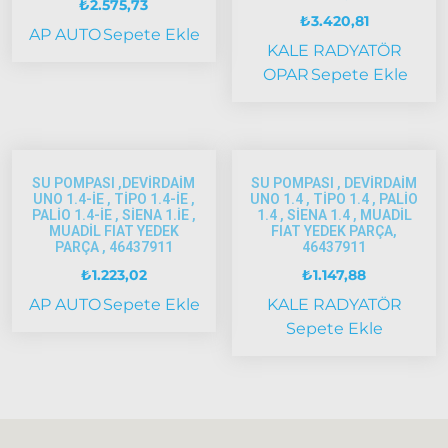
₺
2.575,73
₺
3.420,81
Tempra
AP AUTO
Sepete Ekle
KALE RADYATÖR
Fiat
OPAR
Sepete Ekle
Fullback
Palio
Palio
1997-
2002
SU POMPASI ,DEVİRDAİM
SU POMPASI , DEVİRDAİM
UNO 1.4-İE , TİPO 1.4-İE ,
UNO 1.4 , TİPO 1.4 , PALİO
Palio
PALİO 1.4-İE , SİENA 1.İE ,
1.4 , SİENA 1.4 , MUADİL
2002-
MUADİL FIAT YEDEK
FIAT YEDEK PARÇA,
PARÇA , 46437911
46437911
2005
Palio
₺
1.223,02
₺
1.147,88
2005
AP AUTO
Sepete Ekle
KALE RADYATÖR
Model
Sepete Ekle
ve Üstü
Scudo
1995-2013
Siena