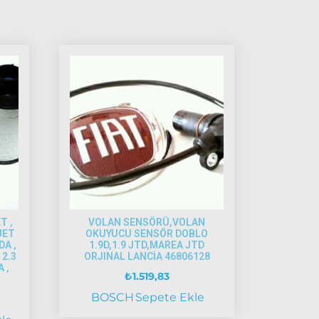
T ,
VOLAN SENSÖRÜ,VOLAN
JET
OKUYUCU SENSÖR DOBLO
DA ,
1.9D,1.9 JTD,MAREA JTD
 2.3
ORJINAL LANCİA 46806128
 ,
₺
1.519,83
BOSCH
Sepete Ekle