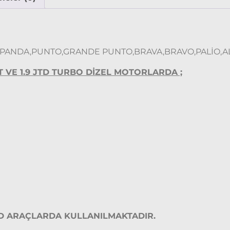
PANDA,PUNTO,GRANDE PUNTO,BRAVA,BRAVO,PALİO,A
ET VE 1.9 JTD TURBO DİZEL MOTORLARDA ;
JTD ARAÇLARDA KULLANILMAKTADIR.