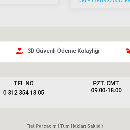
UFİ FİLTERS
Sepete Ek
3D Güvenli Ödeme Kolaylığı
TEL NO
PZT. CMT.
09.00-18.00
0 312 354 13 05
Fiat Parçacım | Tüm Hakları Saklıdır