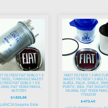
IT FİLTRESİ FİAT DOBLO 1.9
YAKIT FİLTRESİ 1.3 MULTİJE
Z DİZEL,TURBOSUZ MAZOT
MAZOT FİLTRESİ 1.3 MULTİ
İLTRESİ FİAT DOBLO 1.9 D
ALBEA , PALİO , DOBLO , PAN
JINAL FIAT YEDEK PARCA ,
PUNTO , İDEA , FİAT DUCATO
46737091
ORJINAL FIAT YEDEK PARCA
77362340
₺
1.825,86
₺
473,40
LANCİA
Sepete Ekle