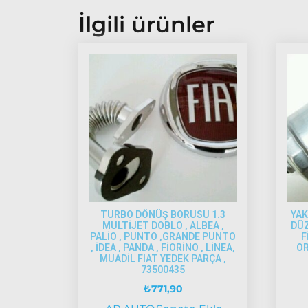
İlgili ürünler
TURBO DÖNÜŞ BORUSU 1.3
YAK
MULTİJET DOBLO , ALBEA ,
DÜ
PALİO , PUNTO ,GRANDE PUNTO
F
, İDEA , PANDA , FİORİNO , LİNEA,
OR
MUADİL FIAT YEDEK PARÇA ,
73500435
₺
771,90