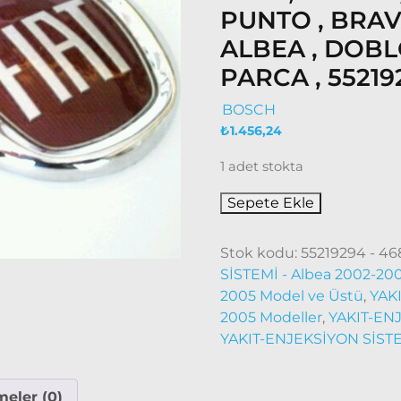
PUNTO , BRAVA
ALBEA , DOBL
PARCA , 552192
BOSCH
₺
1.456,24
1 adet stokta
Sepete Ekle
Stok kodu:
55219294 - 46
SİSTEMİ - Albea 2002-20
2005 Model ve Üstü
,
YAK
2005 Modeller
,
YAKIT-ENJ
YAKIT-ENJEKSİYON SİSTEM
eler (0)