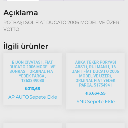
Tempra
Açıklama
Fiat
ROTBAŞI SOL FİAT DUCATO 2006 MODEL VE ÜZERİ
Fullback
VOTTO
Palio
Palio
İlgili ürünler
1997-
2002
Palio
BIJON CIVATASI , FIAT
ARKA TEKER PORYASI
2002-
DUCATO 2006 MODEL VE
ABS’Lİ, RULMANLI, 16
2005
SONRASI , ORJINAL FIAT
JANT FİAT DUCATO 2006
YEDEK PARCA ,
MODEL VE ÜZERİ,
Palio
1363349080
ORIJINAL FIAT YEDEK
2005
PARÇA, 51754941
₺
313,65
Model
₺
3.634,55
AP AUTO
Sepete Ekle
ve Üstü
SNR
Sepete Ekle
Scudo
1995-2013
Siena