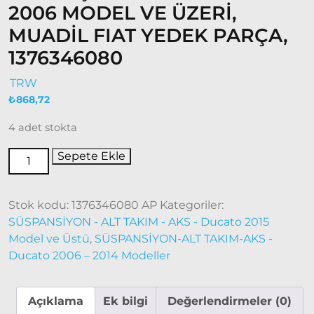
Ducato
2006 MODEL VE ÜZERİ,
2001 –
MUADİL FIAT YEDEK PARÇA,
2006
Modeller
1376346080
TRW
Ducato
2006 –
₺
868,72
2014
4 adet stokta
Modeller
Sepete Ekle
Ducato
2015
Model
Stok kodu:
1376346080 AP
Kategoriler:
ve Üstü
SÜSPANSİYON - ALT TAKIM - AKS - Ducato 2015
Tipo &
Model ve Üstü
,
SÜSPANSİYON-ALT TAKIM-AKS -
Uno
Ducato 2006 – 2014 Modeller
Tipo
Uno
Açıklama
Ek bilgi
Değerlendirmeler (0)
Fiorino