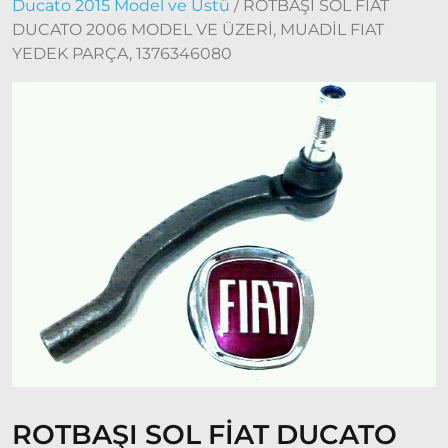
Ducato 2015 Model ve Üstü
/ ROTBAŞI SOL FİAT
2015 –
DUCATO 2006 MODEL VE ÜZERİ, MUADİL FIAT
2022
YEDEK PARÇA, 1376346080
Modeller
Doblo
2022
Model
ve Üstü
Doğan
– Şahin –
Kartal
Fiat
Ducato
Ducato
1997-
2001
Modeller
ROTBAŞI SOL FİAT DUCATO