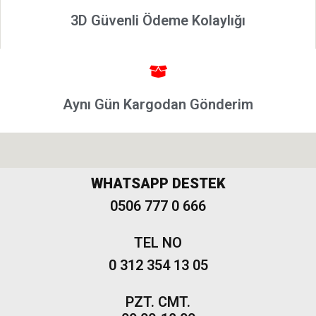
Marea
3D Güvenli Ödeme Kolaylığı
Panda
İdea
Stilo
Linea
Aynı Gün Kargodan Gönderim
Punto
2002-2006
Modeller
Grande
WHATSAPP DESTEK
Punto &
0506 777 0 666
Puntoevo
Egea
TEL NO
Fiat
0 312 354 13 05
500-500L
Fiat
PZT. CMT.
500X