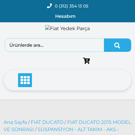
0 (312) 354 13 05
Hesabım
Fiat
Doblo
Doblo
2000 –
2005
Modeller
Doblo
2006 –
2012
Modeller
Doblo
2010 –
2014
Ana Sayfa
/
FIAT DUCATO
/
FIAT DUCATO 2015 MODEL
Modeller
VE SONRASI
/
SÜSPANSİYON - ALT TAKIM - AKS -
Doblo