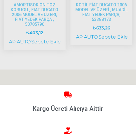
1997-2002
AMORTISOR ON TOZ
ROTİL FİAT DUCATO 2006
KORUGU , FIAT DUCATO
MODEL VE ÜZERİ , MUADİL
Albea
2006 MODEL VE UZERI,
FIAT YEDEK PARÇA,
FIAT YEDEK PARÇA ,
53388173
50705790
Albea
₺
633,26
₺
403,12
2002-
AP AUTO
Sepete Ekle
2005
AP AUTO
Sepete Ekle
Albea
2005
Model
ve Üstü
Strada
Bravo
1995-2001
Brava
Kargo Ücreti Alıcıya Aittir
1996-2003
Bravo
2007-2014