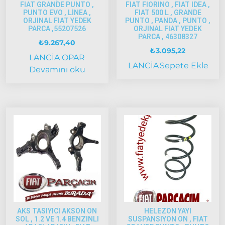
2005
FIAT GRANDE PUNTO ,
FIAT FIORINO , FIAT IDEA ,
Palio
PUNTO EVO , LİNEA ,
FIAT 500 L , GRANDE
ORJINAL FIAT YEDEK
PUNTO , PANDA , PUNTO ,
2005
PARCA ,55207526
ORJINAL FIAT YEDEK
Model
PARCA , 46308327
₺
9.267,40
ve Üstü
₺
3.095,22
LANCİA
OPAR
Scudo
LANCİA
Sepete Ekle
Devamını oku
1995-2013
Siena
1997-2002
Albea
Albea
2002-
2005
Albea
2005
Model
AKS TASIYICI AKSON ON
HELEZON YAYI
ve Üstü
SOL , 1.2 VE 1.4 BENZINLI
SUSPANSIYON ON , FIAT