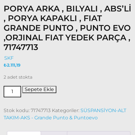
PORYA ARKA , BILYALI , ABS’Lİ
Fiat
Ducato
, PORYA KAPAKLI , FIAT
GRANDE PUNTO , PUNTO EVO
Ducato
1997-
,ORJINAL FIAT YEDEK PARÇA ,
2001
71747713
Modeller
SKF
Ducato
₺
2.111,19
2001 –
2006
2 adet stokta
Modeller
Sepete Ekle
Ducato
2006 –
Stok kodu:
71747713
Kategoriler:
SÜSPANSİYON-ALT
2014
Modeller
TAKIM-AKS - Grande Punto & Puntoevo
Ducato