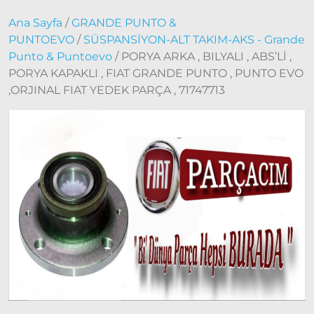
Doblo
Ana Sayfa
/
GRANDE PUNTO &
2006 –
PUNTOEVO
/
SÜSPANSİYON-ALT TAKIM-AKS - Grande
2012
Punto & Puntoevo
/ PORYA ARKA , BILYALI , ABS’Lİ ,
Modeller
PORYA KAPAKLI , FIAT GRANDE PUNTO , PUNTO EVO
Doblo
2010 –
,ORJINAL FIAT YEDEK PARÇA , 71747713
2014
Modeller
Doblo
2015 –
2022
Modeller
Doblo
2022
Model
ve Üstü
Doğan
– Şahin –
Kartal