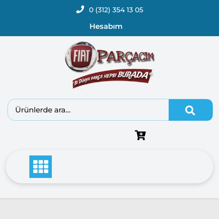
0 (312) 354 13 05
Hesabım
Fiat
Doblo
Doblo
2000 –
2005
Modeller