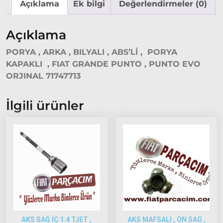
Açıklama
Ek bilgi
Değerlendirmeler (0)
2015
Model
ve Üstü
Açıklama
Tipo &
PORYA , ARKA , BILYALI , ABS’Lİ , PORYA
Uno
KAPAKLI , FIAT GRANDE PUNTO , PUNTO EVO
Tipo
ORJINAL 71747713
Uno
Fiorino
İlgili ürünler
Tempra
Fiat
Fullback
Palio
Palio
1997-
2002
Palio
2002-
AKS SAĞ İÇ 1.4 TJET ,
AKS MAFSALI , ON SAG ,