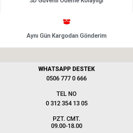
3D Güvenli Ödeme Kolaylığı
Grande
Punto &
Puntoevo
Egea
Aynı Gün Kargodan Gönderim
Fiat
500-500L
Fiat
500X
WHATSAPP DESTEK
Freemont
0506 777 0 666
TEL NO
0 312 354 13 05
PZT. CMT.
09.00-18.00