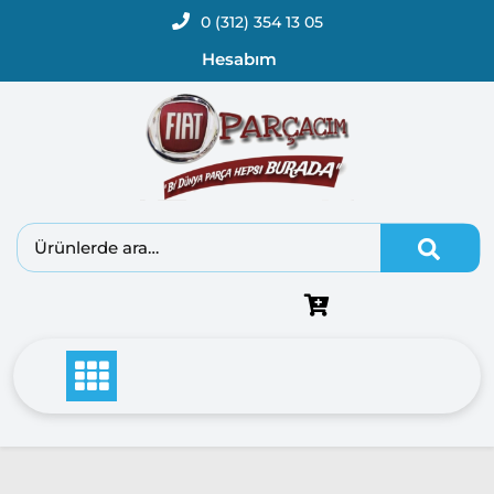
0 (312) 354 13 05
Hesabım
Fiat
Doblo
Doblo