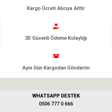
Punto
2002-2006
Kargo Ücreti Alıcıya Aittir
Modeller
Grande
Punto &
Puntoevo
3D Güvenli Ödeme Kolaylığı
Egea
Fiat
500-500L
Fiat
Aynı Gün Kargodan Gönderim
500X
Freemont
WHATSAPP DESTEK
0506 777 0 666