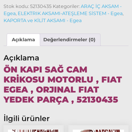
Modeller
Stok kodu:
52130435
Kategoriler:
ARAÇ İÇ AKSAM -
Egea
,
ELEKTRIK AKSAMI-ATEŞLEME SİSTEM - Egea
,
Ducato
KAPORTA ve KİLİT AKSAMI - Egea
2015
Model
ve Üstü
Açıklama
Değerlendirmeler (0)
Tipo &
Uno
Açıklama
Tipo
ÖN KAPI SAĞ CAM
Uno
KRİKOSU MOTORLU , FIAT
Fiorino
EGEA , ORJINAL FIAT
Tempra
YEDEK PARÇA , 52130435
Fiat
Fullback
Palio
İlgili ürünler
Palio
1997-