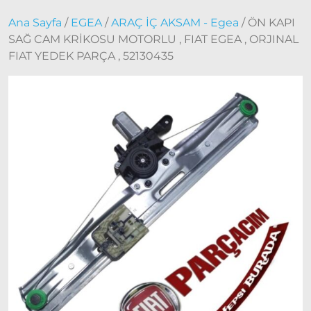
2000 –
Ana Sayfa
/
EGEA
/
ARAÇ İÇ AKSAM - Egea
/ ÖN KAPI
2005
SAĞ CAM KRİKOSU MOTORLU , FIAT EGEA , ORJINAL
Modeller
FIAT YEDEK PARÇA , 52130435
Doblo
2006 –
2012
Modeller
Doblo
2010 –
2014
Modeller
Doblo
2015 –
2022
Modeller
Doblo
2022
Model
ve Üstü