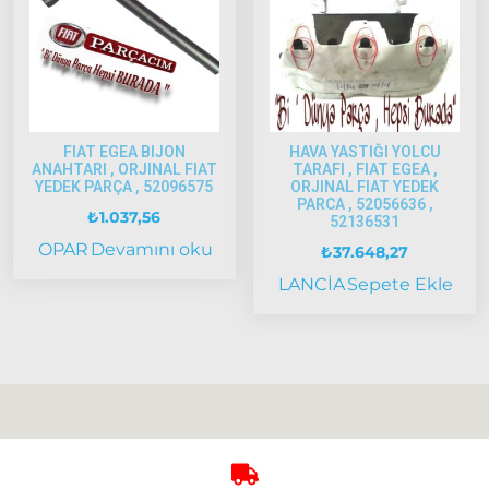
2005
Model
ve Üstü
Strada
Bravo
FIAT EGEA BIJON
HAVA YASTIĞI YOLCU
1995-2001
ANAHTARI , ORJINAL FIAT
TARAFI , FIAT EGEA ,
YEDEK PARÇA , 52096575
ORJINAL FIAT YEDEK
Brava
PARCA , 52056636 ,
1996-2003
₺
1.037,56
52136531
OPAR
Devamını oku
Bravo
₺
37.648,27
2007-2014
LANCİA
Sepete Ekle
Marea
Panda
İdea
Stilo
Linea