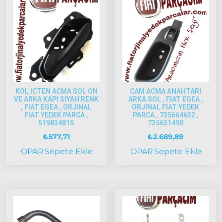
2002
Palio
2002-
2005
Palio
2005
Model
ve Üstü
KOL ICTEN ACMA SOL ON
CAM ACMA ANAHTARI
VE ARKA KAPI SIYAH RENK
ARKA SOL , FIAT EGEA ,
Scudo
, FIAT EGEA , ORJINAL
ORJINAL FIAT YEDEK
1995-2013
FIAT YEDEK PARCA ,
PARCA , 735664632 ,
51983481S
735631490
Siena
₺
577,71
₺
2.689,89
1997-2002
OPAR
Sepete Ekle
OPAR
Sepete Ekle
Albea
Albea
2002-
2005
Albea