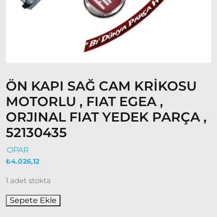
Doğan
– Şahin –
Kartal
Fiat
Ducato
Ducato
ÖN KAPI SAĞ CAM KRİKOSU
1997-
MOTORLU , FIAT EGEA ,
2001
ORJINAL FIAT YEDEK PARÇA ,
Modeller
52130435
Ducato
2001 –
OPAR
2006
₺
4.026,12
Modeller
1 adet stokta
Ducato
Sepete Ekle
2006 –
2014