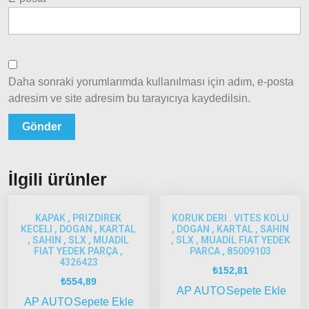
2005
Palio
2005
Model
ve Üstü
Daha sonraki yorumlarımda kullanılması için adım, e-posta
Scudo
adresim ve site adresim bu tarayıcıya kaydedilsin.
1995-
2013
Siena
1997-
2002
İlgili ürünler
Albea
KAPAK , PRIZDIREK
KORUK DERI . VITES KOLU
Albea
KECELI , DOGAN , KARTAL
, DOGAN , KARTAL , SAHIN
, SAHIN , SLX , MUADİL
, SLX , MUADİL FIAT YEDEK
2002-
FIAT YEDEK PARÇA ,
PARCA , 85009103
2005
4326423
₺
152,81
Albea
₺
554,89
AP AUTO
Sepete Ekle
2005
AP AUTO
Sepete Ekle
Model