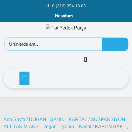
0 (312) 354 13 05
Hesabım
Fiat
Doblo
Doblo
2000 –
2005
Ana Sayfa
/
DOĞAN - ŞAHİN - KARTAL
/
SÜSPANSİYON-
Modeller
ALT TAKIM-AKS - Doğan – Şahin – Kartal
/ KAPLIN SAFT ,
Doblo