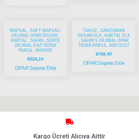
ve Üstü
Strada
Bravo
MAFSAL , SAFT MAFSALI
TAKOZ , SANZUMAN
1995-
ORJINAL OPAR DOGAN ,
DOGAN SLX , KARTAL SLX
KARTAL , SAHIN , SERCE
, SAHIN S ORJINAL OPAR
2001
ORJINAL FIAT YEDEK
YEDEK PARCA , 85013257
PARCA , 4606993
Brava
₺
768,49
1996-
₺
528,24
OPAR
Sepete Ekle
2003
OPAR
Sepete Ekle
Bravo
2007-
2014
Marea
Panda
İdea
Stilo
Kargo Ücreti Alıcıya Aittir