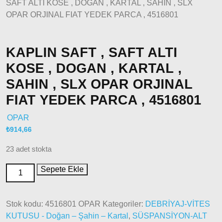
SAFT ALTI KOSE , DOGAN , KARTAL , SAHIN , SLX
2006 –
OPAR ORJINAL FIAT YEDEK PARCA , 4516801
2012
Modeller
Doblo
KAPLIN SAFT , SAFT ALTI
2010 –
2014
KOSE , DOGAN , KARTAL ,
Modeller
SAHIN , SLX OPAR ORJINAL
Doblo
2015 –
FIAT YEDEK PARCA , 4516801
2022
OPAR
Modeller
₺
914,66
Doblo
2022
23 adet stokta
Model
ve Üstü
Sepete Ekle
Doğan
– Şahin –
Kartal
Stok kodu:
4516801 OPAR
Kategoriler:
DEBRİYAJ-VİTES
KUTUSU - Doğan – Şahin – Kartal
,
SÜSPANSİYON-ALT
Fiat