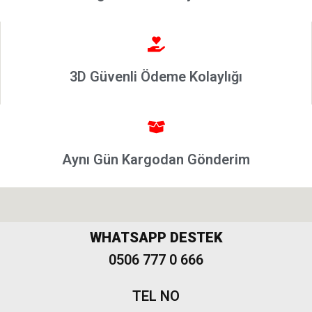
Linea
Punto
2002-
2006
3D Güvenli Ödeme Kolaylığı
Modeller
Grande
Punto &
Puntoevo
Egea
Aynı Gün Kargodan Gönderim
Fiat
500-500L
Fiat
500X
WHATSAPP DESTEK
0506 777 0 666
Freemont
TEL NO