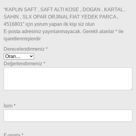
Model
ve Üstü
“KAPLIN SAFT , SAFT ALTI KOSE , DOGAN , KARTAL ,
SAHIN , SLX OPAR ORJINAL FIAT YEDEK PARCA ,
Tipo &
4516801” için yorum yapan ilk kişi siz olun
Uno
E-posta adresiniz yayınlanmayacak.
Gerekli alanlar
*
ile
Tipo
işaretlenmişlerdir
Uno
Derecelendirmeniz
*
Fiorino
Tempra
Değerlendirmeniz
*
Fiat
Fullback
Palio
Palio
İsim
*
1997-
2002
Palio
2002-
E-posta
*