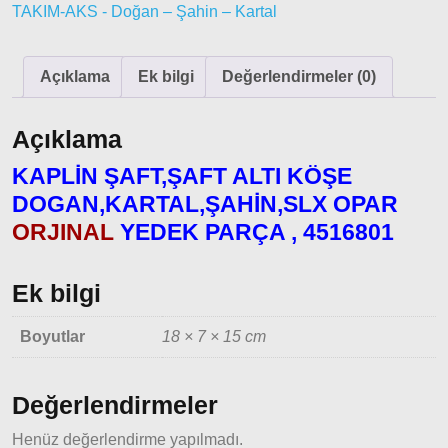
TAKIM-AKS - Doğan – Şahin – Kartal
Ducato
Ducato
Açıklama
Ek bilgi
Değerlendirmeler (0)
1997-
2001
Açıklama
Modeller
KAPLİN ŞAFT,ŞAFT ALTI KÖŞE
Ducato
DOGAN,KARTAL,ŞAHİN,SLX OPAR
2001 –
2006
ORJINAL
YEDEK PARÇA , 4516801
Modeller
Ek bilgi
Ducato
2006 –
Boyutlar
18 × 7 × 15 cm
2014
Modeller
Değerlendirmeler
Ducato
2015
Henüz değerlendirme yapılmadı.