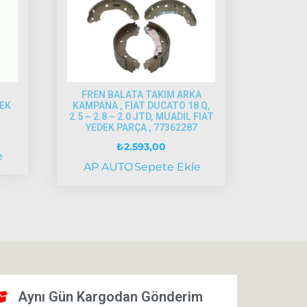
T
FREN BALATA TAKIM ARKA
DEK
KAMPANA , FİAT DUCATO 18 Q,
2.5 – 2.8 – 2.0 JTD, MUADİL FIAT
YEDEK PARÇA , 77362287
₺
2.593,00
e
AP AUTO
Sepete Ekle
Aynı Gün Kargodan Gönderim