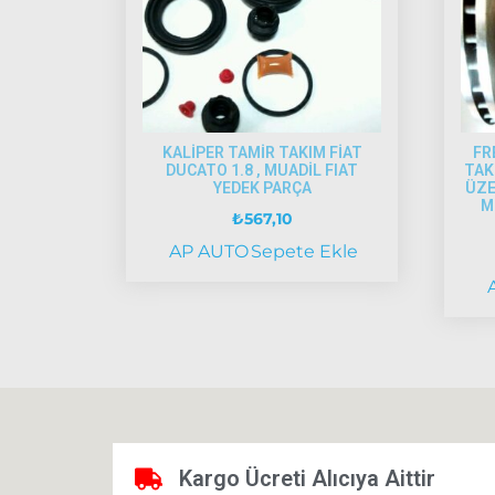
KALİPER TAMİR TAKIM FİAT
FR
DUCATO 1.8 , MUADİL FIAT
TAK
YEDEK PARÇA
ÜZE
M
₺
567,10
AP AUTO
Sepete Ekle
Kargo Ücreti Alıcıya Aittir