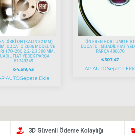
EN DİSKİ ÖN (KALIN 32 MM)
ÖN FREN HORTUMU FİA
IM, DUCATO 2006 MODEL VE
DUCATO , MUADİL FIAT YE
Rİ 17Q-20Q 2.2-2.3 300 MM,
PARÇA 480670
UADİL FIAT YEDEK PARÇA,
₺
307,47
51740249
AP AUTO
Sepete Ekl
₺
4.519,43
AP AUTO
Sepete Ekle
3D Güvenli Ödeme Kolaylığı