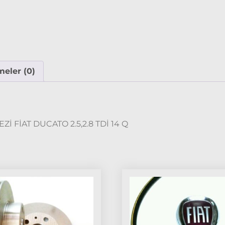
eler (0)
İ FİAT DUCATO 2.5,2.8 TDİ 14 Q