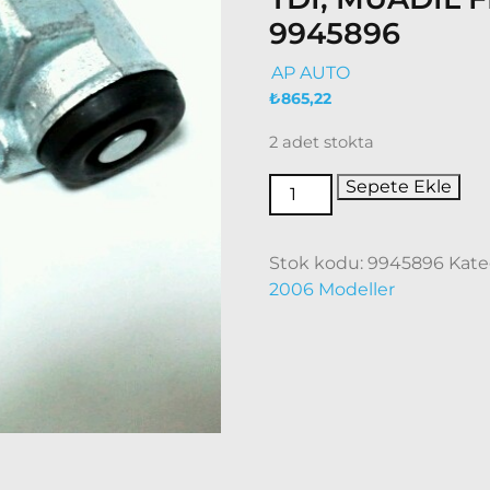
9945896
AP AUTO
₺
865,22
2 adet stokta
Sepete Ekle
Stok kodu:
9945896
Kate
2006 Modeller