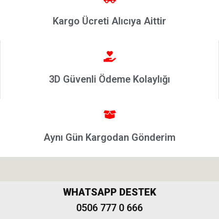
Linea
Kargo Ücreti Alıcıya Aittir
Punto
2002-
2006
Modeller
3D Güvenli Ödeme Kolaylığı
Grande
Punto &
Puntoevo
Egea
Aynı Gün Kargodan Gönderim
Fiat
500-500L
Fiat
500X
WHATSAPP DESTEK
Freemont
0506 777 0 666