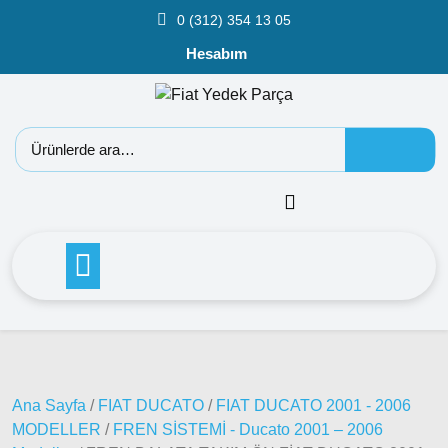
0 (312) 354 13 05
Hesabım
Fiat
Doblo
Doblo
2000 –
Ana Sayfa
/
FIAT DUCATO
/
FIAT DUCATO 2001 - 2006
2005
MODELLER
/
FREN SİSTEMİ - Ducato 2001 – 2006
Modeller