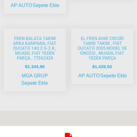
AP AUTO
Sepete Ekle
Model
ve Üstü
Strada
Bravo
FREN BALATA TAKIM
EL FREN AYAR CIRCIRI
1995-
ARKA KAMPANA, FİAT
TAMIR TAKIM , FIAT
2001
DUCATO 14Q 2.5-2.8 ,
DUCATO 2005 MODEL VE
MUADİL FIAT YEDEK
ÖNCESİ , MUADİL FIAT
PARÇA , 77362429
YEDEK PARÇA
Brava
1996-
₺
1.344,98
₺
1.439,50
2003
MGA GRUP
AP AUTO
Sepete Ekle
Bravo
Sepete Ekle
2007-
2014
Marea
Panda
İdea
Stilo