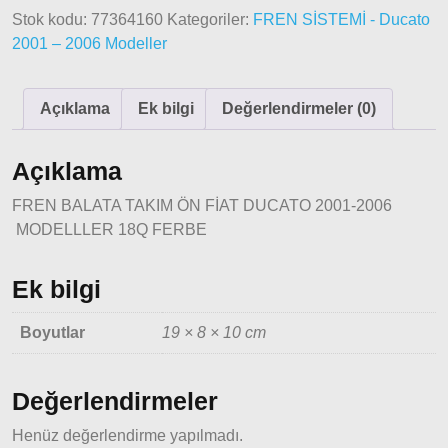
Stok kodu:
77364160
Kategoriler:
FREN SİSTEMİ - Ducato
Fiat
2001 – 2006 Modeller
Ducato
Ducato
Açıklama
Ek bilgi
Değerlendirmeler (0)
1997-
2001
Modeller
Açıklama
FREN BALATA TAKIM ÖN FİAT DUCATO 2001-2006
Ducato
2001 –
MODELLLER 18Q FERBE
2006
Modeller
Ek bilgi
Ducato
Boyutlar
19 × 8 × 10 cm
2006 –
2014
Modeller
Değerlendirmeler
Henüz değerlendirme yapılmadı.
Ducato