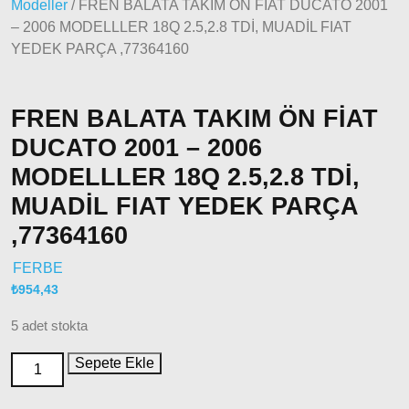
Modeller
/ FREN BALATA TAKIM ÖN FİAT DUCATO 2001
Doblo
– 2006 MODELLLER 18Q 2.5,2.8 TDİ, MUADİL FIAT
2006 –
YEDEK PARÇA ,77364160
2012
Modeller
Doblo
FREN BALATA TAKIM ÖN FİAT
2010 –
2014
DUCATO 2001 – 2006
Modeller
MODELLLER 18Q 2.5,2.8 TDİ,
Doblo
MUADİL FIAT YEDEK PARÇA
2015 –
2022
,77364160
Modeller
Doblo
FERBE
2022
₺
954,43
Model
5 adet stokta
ve Üstü
Doğan
Sepete Ekle
– Şahin –
Kartal