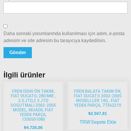
2002-
2005
Palio
2005
Model
Daha sonraki yorumlarımda kullanılması için adım, e-posta
ve Üstü
adresim ve site adresim bu tarayıcıya kaydedilsin.
Scudo
1995-
2013
Siena
İlgili ürünler
1997-
2002
Albea
FREN DİSKİ ÖN TAKIM,
FREN BALATA TAKIM ÖN,
FİAT DUCATO, 280 MM ,
FİAT DUCATO 2002-2005
2.0 JTD,2.3 JTD
MODELLLER 14Q , FIAT
Albea
SOGUTMALI 2002-2005
YEDEK PARÇA, 77362219
MODEL, MUADİL FIAT
2002-
₺
2.507,81
YEDEK PARÇA,
2005
1300501080
TRW
Sepete Ekle
Albea
₺
4.726,06
2005