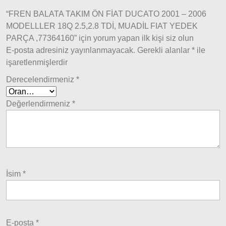
2015
“FREN BALATA TAKIM ÖN FİAT DUCATO 2001 – 2006
Model
MODELLLER 18Q 2.5,2.8 TDİ, MUADİL FIAT YEDEK
ve Üstü
PARÇA ,77364160” için yorum yapan ilk kişi siz olun
Tipo &
E-posta adresiniz yayınlanmayacak.
Gerekli alanlar
*
ile
Uno
işaretlenmişlerdir
Tipo
Derecelendirmeniz
*
Uno
Fiorino
Değerlendirmeniz
*
Tempra
Fiat
Fullback
Palio
İsim
*
Palio
1997-
2002
Palio
E-posta
*