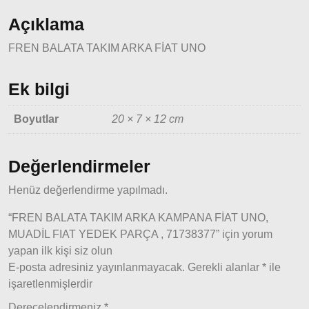
2001
Açıklama
Modeller
FREN BALATA TAKIM ARKA FİAT UNO
Ducato
2001 –
Ek bilgi
2006
Modeller
Boyutlar
20 × 7 × 12 cm
Ducato
2006 –
Değerlendirmeler
2014
Modeller
Henüz değerlendirme yapılmadı.
“FREN BALATA TAKIM ARKA KAMPANA FİAT UNO,
Ducato
MUADİL FIAT YEDEK PARÇA , 71738377” için yorum
2015
yapan ilk kişi siz olun
Model
E-posta adresiniz yayınlanmayacak.
Gerekli alanlar
*
ile
ve Üstü
işaretlenmişlerdir
Tipo &
Uno
Derecelendirmeniz
*