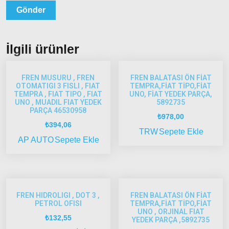
ve Üstü
Scudo
1995-
2013
İlgili ürünler
Siena
1997-
FREN MUSURU , FREN
FREN BALATASI ÖN FİAT
2002
OTOMATIGI 3 FISLI , FIAT
TEMPRA,FİAT TİPO,FİAT
TEMPRA , FIAT TIPO , FIAT
UNO, FİAT YEDEK PARÇA,
Albea
UNO , MUADIL FIAT YEDEK
5892735
PARÇA 46530958
₺
978,00
Albea
₺
394,06
TRW
Sepete Ekle
2002-
AP AUTO
Sepete Ekle
2005
Albea
2005
Model
ve Üstü
FREN HIDROLIGI , DOT 3 ,
FREN BALATASI ÖN FİAT
PETROL OFISI
TEMPRA,FİAT TİPO,FİAT
Strada
UNO , ORJINAL FIAT
₺
132,55
YEDEK PARÇA ,5892735
Bravo