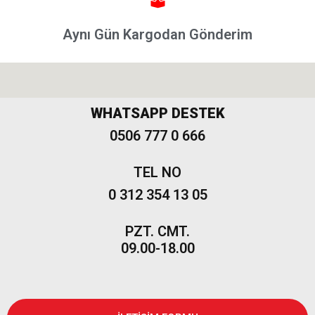
Modeller
Aynı Gün Kargodan Gönderim
Grande
Punto &
Puntoevo
Egea
WHATSAPP DESTEK
Fiat
500-500L
0506 777 0 666
Fiat
TEL NO
500X
0 312 354 13 05
Freemont
PZT. CMT.
09.00-18.00