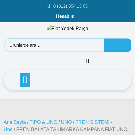
0 (312) 354 13 05
Hesabım
Fiat
Doblo
Doblo
2000 –
2005
Modeller
Doblo
2006 –
2012
Ana Sayfa
/
TİPO & UNO
/
UNO
/
FREN SİSTEMİ -
Modeller
Uno
/ FREN BALATA TAKIM ARKA KAMPANA FİAT UNO,
Doblo