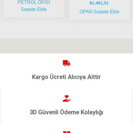
PETROL OFİSİ
₺
1.481,51
1995-
Sepete Ekle
OPAR
Sepete Ekle
2001
Brava
1996-
2003
Bravo
2007-
2014
Marea
Kargo Ücreti Alıcıya Aittir
Panda
İdea
Stilo
Linea
3D Güvenli Ödeme Kolaylığı
Punto
2002-
2006