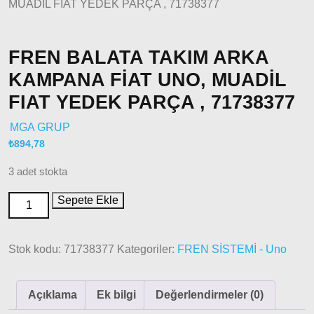
MUADİL FIAT YEDEK PARÇA , 71738377
2010 –
2014
Modeller
FREN BALATA TAKIM ARKA
Doblo
2015 –
KAMPANA FİAT UNO, MUADİL
2022
FIAT YEDEK PARÇA , 71738377
Modeller
Doblo
MGA GRUP
2022
₺
894,78
Model
ve Üstü
3 adet stokta
Doğan
Sepete Ekle
– Şahin –
Kartal
Fiat
Stok kodu:
71738377
Kategoriler:
FREN SİSTEMİ - Uno
Ducato
Açıklama
Ek bilgi
Değerlendirmeler (0)
Ducato
1997-