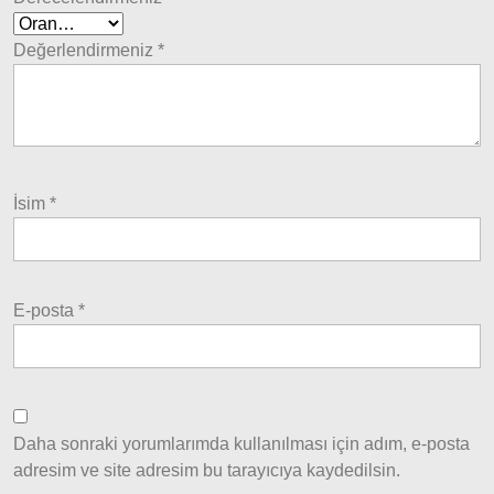
Tipo
Uno
Değerlendirmeniz
*
Fiorino
Tempra
Fiat
Fullback
İsim
*
Palio
Palio
1997-
E-posta
*
2002
Palio
2002-
2005
Palio
Daha sonraki yorumlarımda kullanılması için adım, e-posta
2005
adresim ve site adresim bu tarayıcıya kaydedilsin.
Model