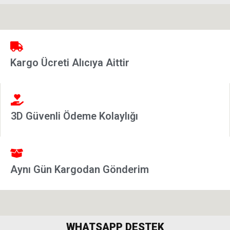
Stilo
Linea
Punto
2002-
Kargo Ücreti Alıcıya Aittir
2006
Modeller
Grande
Punto &
3D Güvenli Ödeme Kolaylığı
Puntoevo
Egea
Fiat
Aynı Gün Kargodan Gönderim
500-500L
Fiat
500X
WHATSAPP DESTEK
Freemont