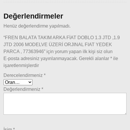
Ducato
2015
Değerlendirmeler
Model
ve Üstü
Henüz değerlendirme yapılmadı.
Tipo &
“FREN BALATA TAKIM ARKA FİAT DOBLO 1.3 JTD ,1.9
Uno
JTD 2006 MODELVE ÜZERİ ORJINAL FIAT YEDEK
Tipo
PARCA , 77363946” için yorum yapan ilk kişi siz olun
Uno
E-posta adresiniz yayınlanmayacak.
Gerekli alanlar
*
ile
Fiorino
işaretlenmişlerdir
Tempra
Derecelendirmeniz
*
Fiat
Fullback
Değerlendirmeniz
*
Palio
Palio
1997-
2002
İsim
*