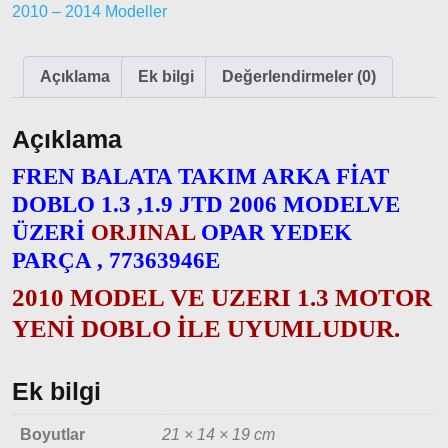
2010 – 2014 Modeller
Kartal
Fiat
Ducato
Açıklama
Ek bilgi
Değerlendirmeler (0)
Ducato
Açıklama
1997-
2001
FREN BALATA TAKIM ARKA FİAT
Modeller
DOBLO 1.3 ,1.9 JTD 2006 MODELVE
ÜZERİ
ORJINAL
OPAR YEDEK
Ducato
2001 –
PARÇA , 77363946E
2006
2010 MODEL VE UZERI 1.3 MOTOR
Modeller
YENİ DOBLO İLE UYUMLUDUR.
Ducato
2006 –
Ek bilgi
2014
Modeller
Boyutlar
21 × 14 × 19 cm