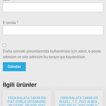
Palio
2002-
2005
Palio
E-posta
*
2005
Model
ve Üstü
Scudo
1995-
Daha sonraki yorumlarımda kullanılması için adım, e-posta
2013
adresim ve site adresim bu tarayıcıya kaydedilsin.
Siena
1997-
2002
Albea
İlgili ürünler
Albea
2002-
FREN BALATA TAKIM ÖN
FREN BALATA TAKIM ON
2005
FİAT DOBLO 2010 MODEL
IKAZLI , 1.3 , FİAT ALBEA ,
VE ÜZERİ , MUADİL FIAT
FIAT PALIO , FIAT DOBLO ,