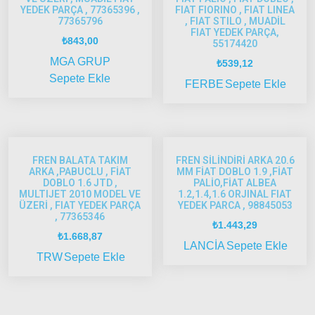
Albea
YEDEK PARÇA , 77365396 ,
FIAT FIORINO , FIAT LINEA
2005
77365796
, FIAT STILO , MUADİL
FIAT YEDEK PARÇA,
Model
₺
843,00
55174420
ve Üstü
MGA GRUP
₺
539,12
Strada
Sepete Ekle
FERBE
Sepete Ekle
Bravo
1995-
2001
Brava
FREN BALATA TAKIM
FREN SİLİNDİRİ ARKA 20.6
1996-
ARKA ,PABUCLU , FİAT
MM FİAT DOBLO 1.9 ,FİAT
DOBLO 1.6 JTD ,
PALİO,FİAT ALBEA
2003
MULTIJET 2010 MODEL VE
1.2,1.4,1.6 ORJINAL FIAT
ÜZERİ , FIAT YEDEK PARÇA
YEDEK PARCA , 98845053
Bravo
, 77365346
2007-
₺
1.443,29
₺
1.668,87
2014
LANCİA
Sepete Ekle
TRW
Sepete Ekle
Marea
Panda
İdea