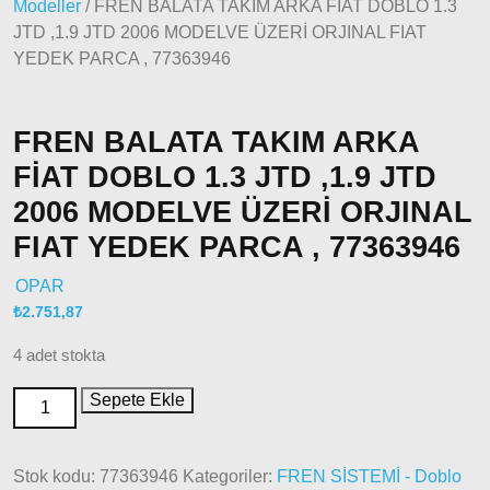
Modeller
/ FREN BALATA TAKIM ARKA FİAT DOBLO 1.3
Modeller
JTD ,1.9 JTD 2006 MODELVE ÜZERİ ORJINAL FIAT
Doblo
YEDEK PARCA , 77363946
2006 –
2012
Modeller
FREN BALATA TAKIM ARKA
Doblo
2010 –
FİAT DOBLO 1.3 JTD ,1.9 JTD
2014
2006 MODELVE ÜZERİ ORJINAL
Modeller
FIAT YEDEK PARCA , 77363946
Doblo
2015 –
OPAR
2022
₺
2.751,87
Modeller
Doblo
4 adet stokta
2022
Model
Sepete Ekle
ve Üstü
Doğan
Stok kodu:
77363946
Kategoriler:
FREN SİSTEMİ - Doblo
– Şahin –