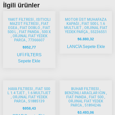
2002-
İlgili ürünler
2005
Albea
2005
YAKIT FİLTRESİ , ISITICILI
MOTOR ÜST MUHAFAZA
MAZOT FİLTRESİ , FIAT
KAPAĞI , FIAT 500 L 1.6
Model
EGEA , FIAT DOBLO , FIAT
MULTİJET , ORJINAL FIAT
ve Üstü
500 L , FIAT PANDA , 500 X
YEDEK PARÇA , 55236551
, ORJINAL FIAT YEDEK
₺
6.880,32
Strada
PARCA , 77366607
LANCİA
Sepete Ekle
₺
952,77
Bravo
1995-
UFİ FİLTERS
2001
Sepete Ekle
Brava
1996-
2003
Bravo
HAVA FILTRESI , FIAT 500
BUHAR FILTRESI ,
L 1.4 TJET , 1.6 MULTIJET
BENZINLI ARACLAR ICIN ,
2007-
, ORJINAL FIAT YEDEK
FIAT PANDA , FIAT 500 ,
2014
PARCA , 51885139
ORJINAL FIAT YEDEK
PARCA , 51894246
₺
958,43
Marea
₺
3.493,06