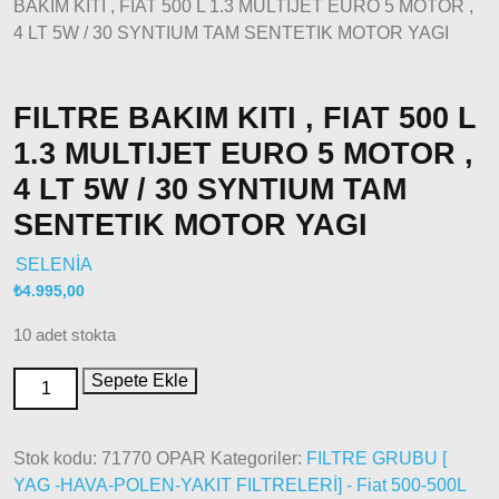
BAKIM KITI , FIAT 500 L 1.3 MULTIJET EURO 5 MOTOR ,
2000 –
4 LT 5W / 30 SYNTIUM TAM SENTETIK MOTOR YAGI
2005
Modeller
Doblo
FILTRE BAKIM KITI , FIAT 500 L
2006 –
1.3 MULTIJET EURO 5 MOTOR ,
2012
Modeller
4 LT 5W / 30 SYNTIUM TAM
Doblo
SENTETIK MOTOR YAGI
2010 –
2014
SELENİA
Modeller
₺
4.995,00
Doblo
2015 –
10 adet stokta
2022
Modeller
Sepete Ekle
Doblo
2022
Model
Stok kodu:
71770 OPAR
Kategoriler:
FILTRE GRUBU [
ve Üstü
YAG -HAVA-POLEN-YAKIT FILTRELERİ] - Fiat 500-500L