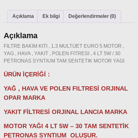
Doğan
– Şahin –
Açıklama
Ek bilgi
Değerlendirmeler (0)
Kartal
Fiat
Açıklama
Ducato
FILTRE BAKIM KITI , 1.3 MULTIJET EURO 5 MOTOR ,
Ducato
YAG , HAVA , YAKIT , POLEN FITRESI , 4 LT 5W / 30
1997-
PETRONAS SYNTIUM TAM SENTETIK MOTOR YAGI
2001
Modeller
ÜRÜN İÇERİĞİ :
Ducato
YAĞ , HAVA VE POLEN FILTRESİ ORJINAL
2001 –
OPAR MARKA
2006
Modeller
YAKIT FİLTRESİ ORJINAL LANCIA MARKA
Ducato
MOTOR YAĞI 4 LT 5W – 30 TAM SENTETİK
2006 –
PETRONAS SYNTIUM OLUŞUR.
2014