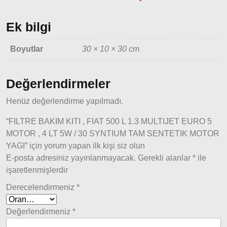
Modeller
Ek bilgi
Ducato
2015
Boyutlar
30 × 10 × 30 cm
Model
ve Üstü
Değerlendirmeler
Tipo &
Uno
Henüz değerlendirme yapılmadı.
Tipo
Uno
“FILTRE BAKIM KITI , FIAT 500 L 1.3 MULTIJET EURO 5
MOTOR , 4 LT 5W / 30 SYNTIUM TAM SENTETIK MOTOR
Fiorino
YAGI” için yorum yapan ilk kişi siz olun
Tempra
E-posta adresiniz yayınlanmayacak.
Gerekli alanlar
*
ile
Fiat
işaretlenmişlerdir
Fullback
Derecelendirmeniz
*
Palio
Değerlendirmeniz
*
Palio