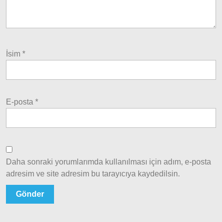
1997-
2002
Palio
2002-
2005
İsim
*
Palio
2005
Model
ve Üstü
E-posta
*
Scudo
1995-
2013
Siena
Daha sonraki yorumlarımda kullanılması için adım, e-posta
1997-
adresim ve site adresim bu tarayıcıya kaydedilsin.
2002
Albea
Albea