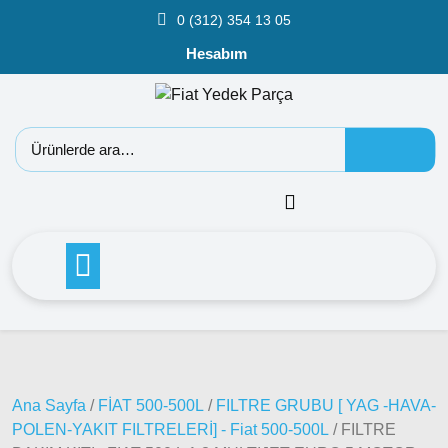
0 (312) 354 13 05
Hesabım
Fiat
Ana Sayfa
/
FİAT 500-500L
/
FILTRE GRUBU [ YAG -HAVA-
Doblo
POLEN-YAKIT FILTRELERİ] - Fiat 500-500L
/ FILTRE
Doblo