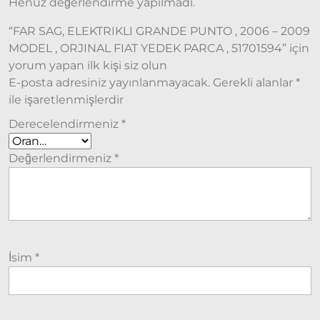
Henüz değerlendirme yapılmadı.
Modeller
“FAR SAG, ELEKTRIKLI GRANDE PUNTO , 2006 – 2009
MODEL , ORJINAL FIAT YEDEK PARCA , 51701594” için
Ducato
2015
yorum yapan ilk kişi siz olun
Model
E-posta adresiniz yayınlanmayacak.
Gerekli alanlar
*
ve Üstü
ile işaretlenmişlerdir
Tipo &
Derecelendirmeniz
*
Uno
Tipo
Değerlendirmeniz
*
Uno
Fiorino
Tempra
Fiat
İsim
*
Fullback
Palio
Palio
1997-