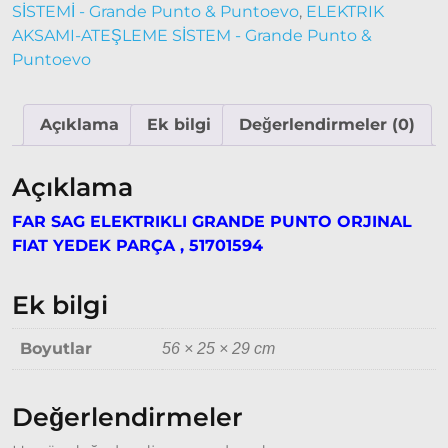
SİSTEMİ - Grande Punto & Puntoevo
,
ELEKTRIK
Doğan
AKSAMI-ATEŞLEME SİSTEM - Grande Punto &
– Şahin –
Puntoevo
Kartal
Fiat
Açıklama
Ek bilgi
Değerlendirmeler (0)
Ducato
Ducato
Açıklama
1997-
2001
FAR SAG ELEKTRIKLI GRANDE PUNTO ORJINAL
Modeller
FIAT YEDEK PARÇA , 51701594
Ducato
Ek bilgi
2001 –
2006
Boyutlar
56 × 25 × 29 cm
Modeller
Ducato
Değerlendirmeler
2006 –
2014