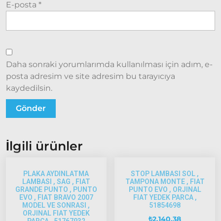
E-posta
*
2002
Palio
2002-
2005
Palio
2005
Daha sonraki yorumlarımda kullanılması için adım, e-
Model
posta adresim ve site adresim bu tarayıcıya
ve Üstü
kaydedilsin.
Scudo
1995-2013
Siena
1997-2002
İlgili ürünler
Albea
PLAKA AYDINLATMA
STOP LAMBASI SOL ,
Albea
LAMBASI , SAG , FIAT
TAMPONA MONTE , FIAT
GRANDE PUNTO , PUNTO
PUNTO EVO , ORJINAL
2002-
EVO , FIAT BRAVO 2007
FIAT YEDEK PARCA ,
2005
MODEL VE SONRASI ,
51854698
ORJINAL FIAT YEDEK
Albea
₺
2.140,38
PARCA , 51767932