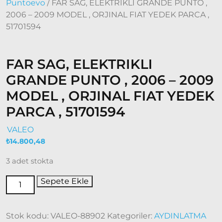
Doblo
Puntoevo
/ FAR SAG, ELEKTRIKLI GRANDE PUNTO ,
2000 –
2006 – 2009 MODEL , ORJINAL FIAT YEDEK PARCA ,
2005
51701594
Modeller
Doblo
2006 –
FAR SAG, ELEKTRIKLI
2012
GRANDE PUNTO , 2006 – 2009
Modeller
Doblo
MODEL , ORJINAL FIAT YEDEK
2010 –
PARCA , 51701594
2014
Modeller
VALEO
Doblo
₺
14.800,48
2015 –
2022
3 adet stokta
Modeller
Sepete Ekle
Doblo
2022
Model
Stok kodu:
VALEO-88902
Kategoriler:
AYDINLATMA
ve Üstü