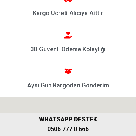
Punto
2002-2006
Kargo Ücreti Alıcıya Aittir
Modeller
Grande
Punto &
Puntoevo
3D Güvenli Ödeme Kolaylığı
Egea
Fiat
500-500L
Fiat
500X
Aynı Gün Kargodan Gönderim
Freemont
WHATSAPP DESTEK
0506 777 0 666