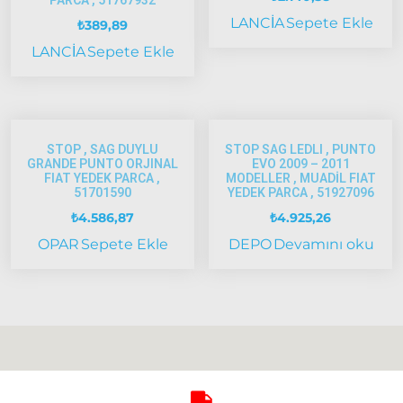
2005
LANCİA
Sepete Ekle
₺
389,89
Model
ve Üstü
LANCİA
Sepete Ekle
Strada
Bravo
1995-2001
STOP , SAG DUYLU
STOP SAG LEDLI , PUNTO
Brava
GRANDE PUNTO ORJINAL
EVO 2009 – 2011
FIAT YEDEK PARCA ,
MODELLER , MUADİL FIAT
1996-2003
51701590
YEDEK PARCA , 51927096
Bravo
₺
4.586,87
₺
4.925,26
2007-2014
OPAR
Sepete Ekle
DEPO
Devamını oku
Marea
Panda
İdea
Stilo
Linea