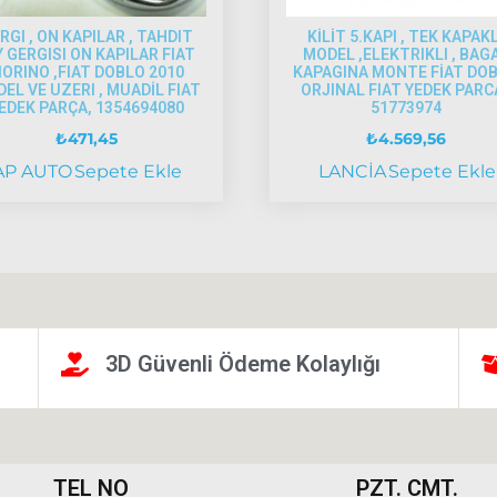
RGI , ON KAPILAR , TAHDIT
KİLİT 5.KAPI , TEK KAPAKL
Y GERGISI ON KAPILAR FIAT
MODEL ,ELEKTRIKLI , BAG
IORINO ,FIAT DOBLO 2010
KAPAGINA MONTE FİAT DO
EL VE UZERI , MUADİL FIAT
ORJINAL FIAT YEDEK PARCA
EDEK PARÇA, 1354694080
51773974
₺
471,45
₺
4.569,56
AP AUTO
Sepete Ekle
LANCİA
Sepete Ekle
3D Güvenli Ödeme Kolaylığı
TEL NO
PZT. CMT.