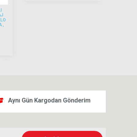
I
AJ
BLO
 ,
Aynı Gün Kargodan Gönderim