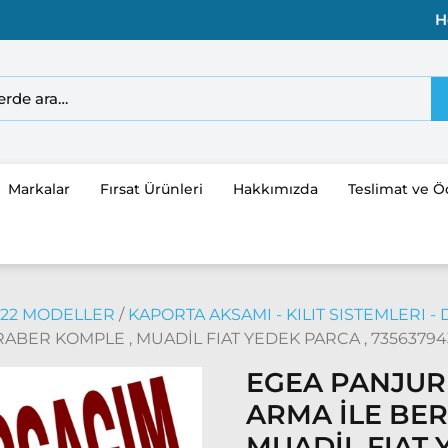
H
Markalar
Fırsat Ürünleri
Hakkımızda
Teslimat ve 
2022 MODELLER
/
KAPORTA AKSAMI - KILIT SISTEMLERI - D
ABER KOMPLE , MUADİL FIAT YEDEK PARCA , 735637943 
EGEA PANJUR 
ARMA İLE BE
MUADİL FIAT 