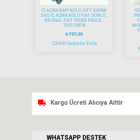
IC AÇMA KAPI KOLU CİFT KAPAK
GE
SAG İÇ AÇMA KOLU FİAT DOBLO ,
YA
ORJINAL FIAT YEDEK PARCA ,
F
735379978
MOD
Y
₺
757,35
OPAR
Sepete Ekle
Kargo Ücreti Alıcıya Aittir
WHATSAPP DESTEK