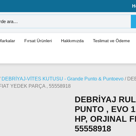
H
Markalar
Fırsat Ürünleri
Hakkımızda
Teslimat ve Ödeme
/
DEBRİYAJ-VİTES KUTUSU - Grande Punto & Puntoevo
/ DE
 FIAT YEDEK PARÇA , 55558918
DEBRİYAJ RUL
PUNTO , EVO 1
HP, ORJINAL F
55558918