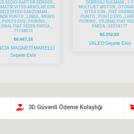
ES SEÇİCİ KAPTÖR SENSOR ,
DEBRIYAJ RULMANI , 1.3
MATIK VITES ARACLAR ICIN
MULTIJET MOTOR , OTOMA
 SELESPEED SANZUMAN ,
VITES ICIN , FIAT GRAND
NDE PUNTO , LINEA , BRAVO
PUNTO , PUNTO EVO , LINE
, PUNTO EVO , FIORINO ,
FIORINO , ORJINAL FIAT YE
JINAL FIAT YEDEK PARCA ,
PARCA , 55354177
71748013
₺
3.252,03
₺
8.687,18
VALEO
Sepete Ekle
NCİA
MAGNETİ MARELLİ
Sepete Ekle
3D Güvenli Ödeme Kolaylığı