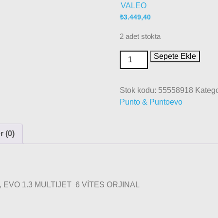
VALEO
₺
3.449,40
2 adet stokta
Sepete Ekle
Stok kodu:
55558918
Katego
Punto & Puntoevo
 (0)
EVO 1.3 MULTIJET 6 VİTES ORJINAL