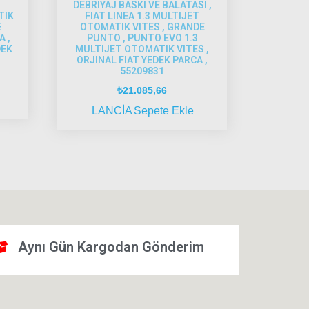
DEBRIYAJ BASKI VE BALATASI ,
TIK
FIAT LINEA 1.3 MULTIJET
E
OTOMATIK VITES , GRANDE
A ,
PUNTO , PUNTO EVO 1.3
DEK
MULTIJET OTOMATIK VITES ,
ORJINAL FIAT YEDEK PARCA ,
55209831
₺
21.085,66
LANCİA
Sepete Ekle
Aynı Gün Kargodan Gönderim