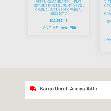
VITES KUMANDA TELI , FIAT
VİT
GRANDE PUNTO , PUNTO EVO ,
OTO
ORJINAL FIAT YEDEK PARCA ,
,
55230717
GRA
₺
11.537,43
OR
LANCİA
Sepete Ekle
LA
Kargo Ücreti Alıcıya Aittir