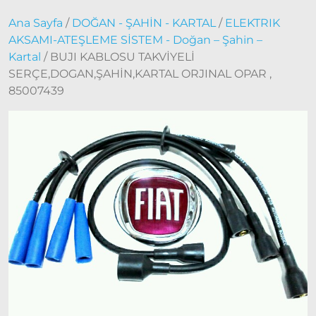
2006 –
Ana Sayfa
/
DOĞAN - ŞAHİN - KARTAL
/
ELEKTRIK
2012
AKSAMI-ATEŞLEME SİSTEM - Doğan – Şahin –
Modeller
Kartal
/ BUJI KABLOSU TAKVİYELİ
Doblo
SERÇE,DOGAN,ŞAHİN,KARTAL ORJINAL OPAR ,
2010 –
85007439
2014
Modeller
Doblo
2015 –
2022
Modeller
Doblo
2022
Model
ve Üstü
Doğan
– Şahin –
Kartal