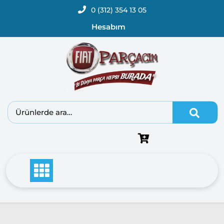
0 (312) 354 13 05
Hesabım
Fiat
Doblo
Doblo
2000 –
2005
Modeller
Doblo