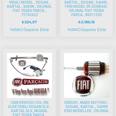
Palio
VIDALI MODEL , DOGAN ,
KARTAL , DOGAN , SAHIN ,
KARTAL , SAHIN , ORJINAL
1990 MODEL VE SONRASI ,
2005
FIAT YEDEK PARCA ,
ORJINAL FIAT YEDEK
Model
72742622
PARCA , 85011250
ve Üstü
₺
224,97
₺
2.186,16
Scudo
MAKO
Sepete Ekle
MAKO
Sepete Ekle
1995-2013
Siena
1997-2002
Albea
Albea
2002-
2005
Albea
2005
Model
CAM KRİKOSU SOL ÖN
ENDUVI , MARS MOTORU ,
ve Üstü
ELEKTRIKLI DOGAN SLX ,
DOGAN , KARTAL , SAHIN
KARTAL SLX, MUADİL
ESKI MODELLER , ORJINAL
Strada
FIAT YEDEK PARÇA ,