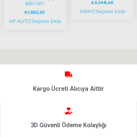
₺
2.248,46
85011431
Bravo
MAKO
Sepete Ekle
₺
1.592,30
1995-2001
AP AUTO
Sepete Ekle
Brava
1996-2003
Bravo
2007-2014
Marea
Panda
İdea
Kargo Ücreti Alıcıya Aittir
Stilo
Linea
Punto
2002-2006
Modeller
3D Güvenli Ödeme Kolaylığı
Grande