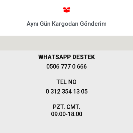
Punto &
Puntoevo
Egea
Aynı Gün Kargodan Gönderim
Fiat
500-500L
Fiat
500X
WHATSAPP DESTEK
0506 777 0 666
Freemont
TEL NO
0 312 354 13 05
PZT. CMT.
09.00-18.00