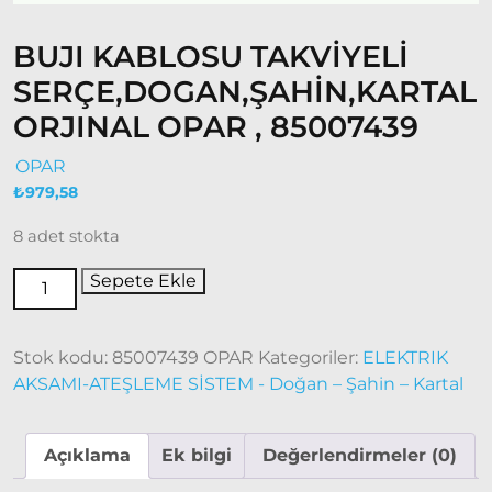
Fiat
Ducato
BUJI KABLOSU TAKVİYELİ
Ducato
SERÇE,DOGAN,ŞAHİN,KARTAL
1997-
ORJINAL OPAR , 85007439
2001
Modeller
OPAR
₺
979,58
Ducato
2001 –
8 adet stokta
2006
Modeller
Sepete Ekle
Ducato
2006 –
Stok kodu:
85007439 OPAR
Kategoriler:
ELEKTRIK
2014
AKSAMI-ATEŞLEME SİSTEM - Doğan – Şahin – Kartal
Modeller
Açıklama
Ek bilgi
Değerlendirmeler (0)
Ducato
2015