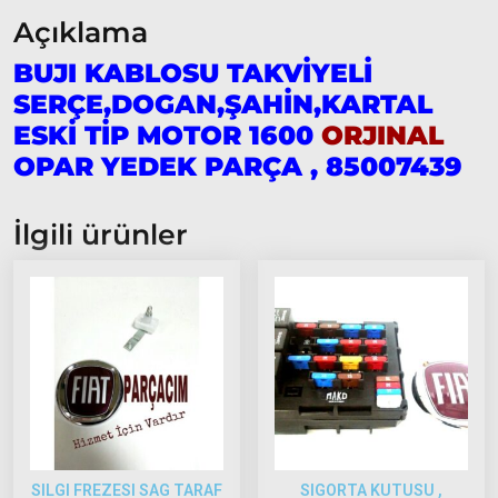
Model
Açıklama
ve Üstü
BUJI KABLOSU TAKVİYELİ
Tipo &
SERÇE,DOGAN,ŞAHİN,KARTAL
Uno
Tipo
ESKİ TİP MOTOR 1600
ORJINAL
Uno
OPAR YEDEK PARÇA , 85007439
Fiorino
Tempra
İlgili ürünler
Fiat
Fullback
Palio
Palio
1997-
2002
Palio
2002-
2005
SILGI FREZESI SAG TARAF
SIGORTA KUTUSU ,