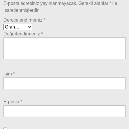
E-posta adresiniz yayınlanmayacak.
Gerekli alanlar
*
ile
Tipo &
işaretlenmişlerdir
Uno
Tipo
Derecelendirmeniz
*
Uno
Fiorino
Değerlendirmeniz
*
Tempra
Fiat
Fullback
Palio
İsim
*
Palio
1997-
2002
E-posta
*
Palio
2002-
2005
Palio
2005