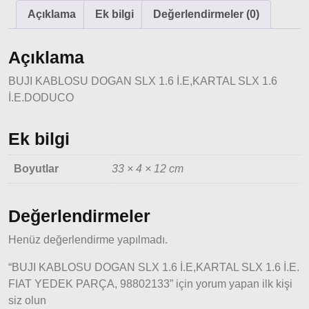
Ducato
Açıklama
Ek bilgi
Değerlendirmeler (0)
1997-
2001
Açıklama
Modeller
BUJI KABLOSU DOGAN SLX 1.6 İ.E,KARTAL SLX 1.6
Ducato
İ.E.DODUCO
2001 –
2006
Ek bilgi
Modeller
Boyutlar
33 × 4 × 12 cm
Ducato
2006 –
2014
Değerlendirmeler
Modeller
Henüz değerlendirme yapılmadı.
Ducato
2015
“BUJI KABLOSU DOGAN SLX 1.6 İ.E,KARTAL SLX 1.6 İ.E.
Model
FIAT YEDEK PARÇA, 98802133” için yorum yapan ilk kişi
ve Üstü
siz olun