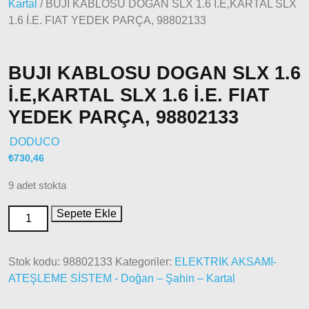
Kartal
/ BUJI KABLOSU DOGAN SLX 1.6 İ.E,KARTAL SLX
Modeller
1.6 İ.E. FIAT YEDEK PARÇA, 98802133
Doblo
2010 –
2014
Modeller
BUJI KABLOSU DOGAN SLX 1.6
Doblo
İ.E,KARTAL SLX 1.6 İ.E. FIAT
2015 –
YEDEK PARÇA, 98802133
2022
Modeller
DODUCO
Doblo
₺
730,46
2022
Model
9 adet stokta
ve Üstü
Sepete Ekle
Doğan
– Şahin –
Kartal
Stok kodu:
98802133
Kategoriler:
ELEKTRIK AKSAMI-
Fiat
ATEŞLEME SİSTEM - Doğan – Şahin – Kartal
Ducato