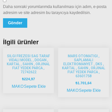
Model
Daha sonraki yorumlarımda kullanılması için adım, e-posta
ve Üstü
adresim ve site adresim bu tarayıcıya kaydedilsin.
Scudo
1995-
2013
Siena
İlgili ürünler
1997-
2002
SILGI FREZESI SAG TARAF
MARS OTOMATIGI ,
Albea
VIDALI MODEL , DOGAN ,
SAPLAMALI
KARTAL , SAHIN , ORJINAL
ELEKTROMANYET , DKS ,
FIAT YEDEK PARCA ,
KARTAL , SAHIN , ORJINAL
Albea
72742622
FIAT YEDEK PARCA ,
2002-
63601758
₺
224,97
2005
₺
1.701,64
MAKO
Sepete Ekle
Albea
MAKO
Sepete Ekle
2005
Model
ve Üstü