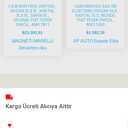
Strada
I.A.W KONTROL UNITESI ,
CAM KRİKOSU SAG ÖN
Bravo
DOGAN SLX IE , KARTAL
ELEKTRIKLI DOGAN SLX ,
SLX IE , SAHIN IE ,
KARTAL SLX, MUADİL
1995-
ORJINAL FIAT YEDEK
FIAT YEDEK PARÇA ,
2001
PARCA , 46817811
85011430
₺
23.391,91
₺
1.592,30
Brava
1996-
MAGNETİ MARELLİ
AP AUTO
Sepete Ekle
2003
Devamını oku
Bravo
2007-
2014
Marea
Panda
İdea
Kargo Ücreti Alıcıya Aittir
Stilo
Linea
Punto