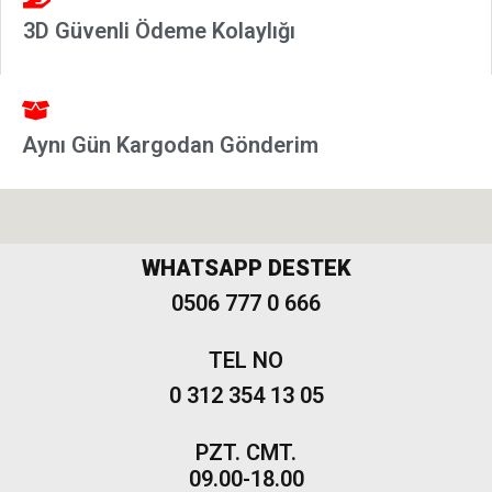
2002-
3D Güvenli Ödeme Kolaylığı
2006
Modeller
Grande
Punto &
Aynı Gün Kargodan Gönderim
Puntoevo
Egea
Fiat
500-500L
WHATSAPP DESTEK
Fiat
0506 777 0 666
500X
TEL NO
Freemont
0 312 354 13 05
PZT. CMT.
09.00-18.00