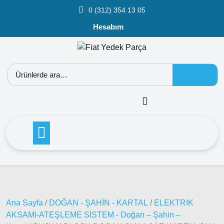
0 (312) 354 13 05
Hesabım
Fiat
Doblo
Doblo
2000 –
2005
Modeller
Doblo
Ana Sayfa
/
DOĞAN - ŞAHİN - KARTAL
/
ELEKTRIK
2006 –
AKSAMI-ATEŞLEME SİSTEM - Doğan – Şahin –
2012