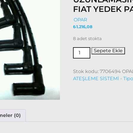
FIAT YEDEK P
OPAR
₺
1.216,08
8 adet stokta
Sepete Ekle
Stok kodu:
7706494 OPA
ATEŞLEME SİSTEMİ - Tip
eler (0)