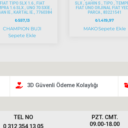
FİAT TİPO SLX 1.6 , FİAT
SLX , ŞAHİN S , TİPO , TEMP
PRA 1.6 SLX , UNO 70 SXİE ,
FİAT UNO ORJINAL FIAT YE
AN İE , KARTAL İE., 7760384
PARCA , 83221541
₺
557,13
₺
1.419,97
CHAMPION BUJI
MAKO
Sepete Ekle
Sepete Ekle
3D Güvenli Ödeme Kolaylığı
TEL NO
PZT. CMT.
09.00-18.00
0 312 354 13 05