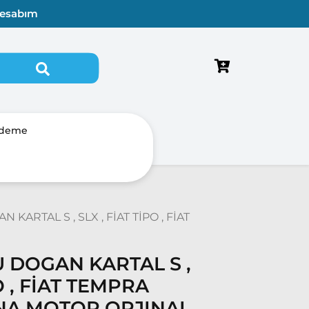
esabım
Ödeme
KARTAL S , SLX , FİAT TİPO , FİAT
 DOGAN KARTAL S ,
PO , FİAT TEMPRA
NA MOTOR ORJINAL