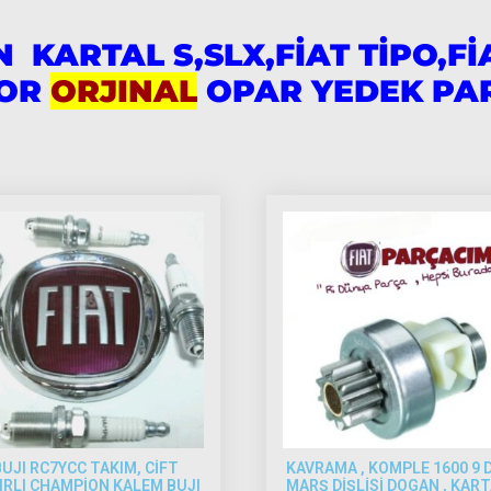
 KARTAL S,SLX,FİAT TİPO,F
TOR
ORJINAL
OPAR YEDEK PAR
UJI RC7YCC TAKIM, CİFT
KAVRAMA , KOMPLE 1600 9 D
IRLI CHAMPİON KALEM BUJI
MARŞ DİŞLİSİ DOGAN , KART