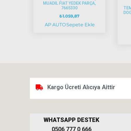
MUADİL FIAT YEDEK PARÇA,
7665330
TEM
DOG
₺
1.059,87
AP AUTO
Sepete Ekle
Kargo Ücreti Alıcıya Aittir
WHATSAPP DESTEK
0506 777 0 666