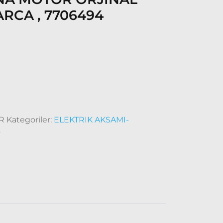
ARCA , 7706494
R
Kategoriler:
ELEKTRIK AKSAMI-
o