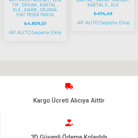
MOTORLU FASILALI , YENI
KARTAL , SAHIN , SAHINS ,
Strada
TIP , DOGAN , KARTAL ,
KARTAL S , SLX
SLX , SAHIN , ORJINAL
Bravo
₺
474,49
FIAT YEDEK PARCA
1995-2001
AP AUTO
Sepete Ekle
₺
4.809,01
Brava
AP AUTO
Sepete Ekle
1996-2003
Bravo
2007-2014
Marea
Panda
İdea
Stilo
Kargo Ücreti Alıcıya Aittir
Linea
Punto
2002-2006
Modeller
3D Güvenli Ödeme Kolaylığı