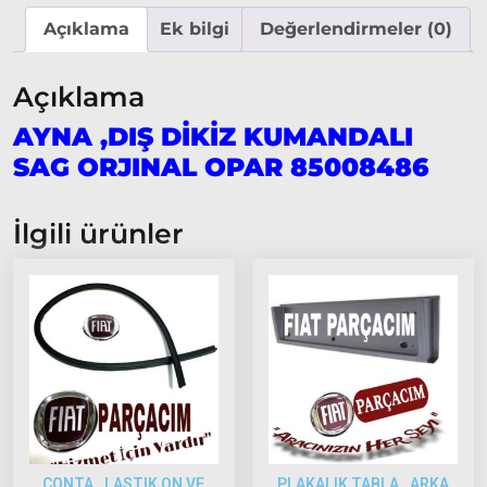
2015
Açıklama
Ek bilgi
Değerlendirmeler (0)
Model
ve Üstü
Açıklama
Tipo &
Uno
AYNA ,DIŞ DİKİZ KUMANDALI
Tipo
SAG ORJINAL OPAR 85008486
Uno
Fiorino
İlgili ürünler
Tempra
Fiat
Fullback
Palio
Palio
1997-
2002
Palio
2002-
CONTA , LASTIK ON VE
PLAKALIK TABLA , ARKA