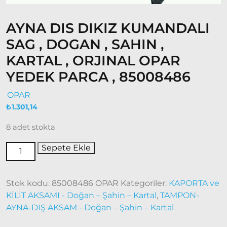
Fiat
Ducato
AYNA DIS DIKIZ KUMANDALI
SAG , DOGAN , SAHIN ,
Ducato
1997-
KARTAL , ORJINAL OPAR
2001
YEDEK PARCA , 85008486
Modeller
OPAR
Ducato
₺
1.301,14
2001 –
2006
8 adet stokta
Modeller
Sepete Ekle
Ducato
2006 –
Stok kodu:
85008486 OPAR
Kategoriler:
KAPORTA ve
2014
KİLİT AKSAMI - Doğan – Şahin – Kartal
,
TAMPON-
Modeller
AYNA-DIŞ AKSAM - Doğan – Şahin – Kartal
Ducato