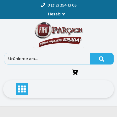
0 (312) 354 13 05
Hesabım
Fiat
Doblo
Doblo
2000 –
2005
Modeller