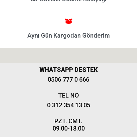
Grande
Punto &
Puntoevo
Egea
Aynı Gün Kargodan Gönderim
Fiat
500-500L
Fiat
500X
WHATSAPP DESTEK
Freemont
0506 777 0 666
TEL NO
0 312 354 13 05
PZT. CMT.
09.00-18.00