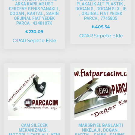
2005
ARKA KAPILAR UST
PLAKALIK ALT PLASTIK ,
Palio
CERCEVE GENIS YANAKLI ,
DOGAN S , DOGAN SLX , IE
DOGAN , KARTAL , SAHIN
, ORJINAL FIAT YEDEK
2005
ORJINAL FIAT YEDEK
PARCA , 7745805
Model
PARCA , 4348107K
₺
405,54
ve Üstü
₺
230,09
OPAR
Sepete Ekle
Scudo
OPAR
Sepete Ekle
1995-2013
Siena
1997-2002
Albea
Albea
2002-
2005
Albea
2005
Model
CAM SILECEK
MARSBIYEL BAGLANTI
ve Üstü
MEKANIZMASI ,
NIKELAJI , DOGAN ,