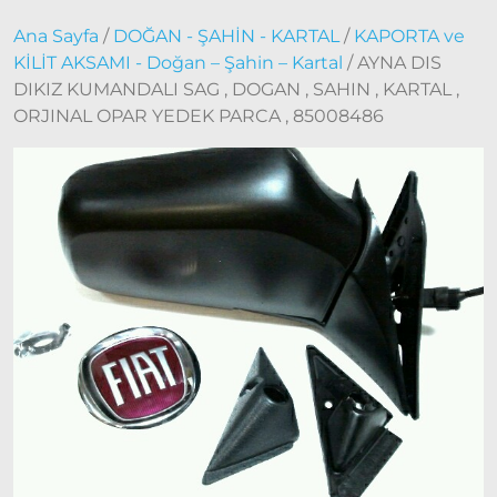
Doblo
Ana Sayfa
/
DOĞAN - ŞAHİN - KARTAL
/
KAPORTA ve
2006 –
KİLİT AKSAMI - Doğan – Şahin – Kartal
2012
/ AYNA DIS
Modeller
DIKIZ KUMANDALI SAG , DOGAN , SAHIN , KARTAL ,
Doblo
ORJINAL OPAR YEDEK PARCA , 85008486
2010 –
2014
Modeller
Doblo
2015 –
2022
Modeller
Doblo
2022
Model
ve Üstü
Doğan
– Şahin –
Kartal