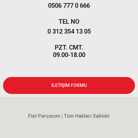
1996-
0506 777 0 666
2003
TEL NO
Bravo
2007-
0 312 354 13 05
2014
Marea
PZT. CMT.
09.00-18.00
Panda
İdea
Stilo
İLETİŞİM FORMU
Linea
Punto
2002-
2006
Fiat Parçacım | Tüm Hakları Saklıdır
Modeller
Grande
Punto &