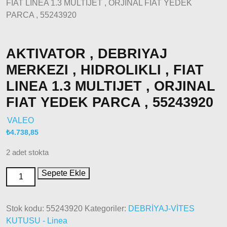
FIAT LINEA 1.3 MULTIJET , ORJINAL FIAT YEDEK
2015 –
PARCA , 55243920
2022
Modeller
Doblo
AKTIVATOR , DEBRIYAJ
2022
MERKEZI , HIDROLIKLI , FIAT
Model
ve Üstü
LINEA 1.3 MULTIJET , ORJINAL
Doğan
FIAT YEDEK PARCA , 55243920
– Şahin –
Kartal
VALEO
₺
4.738,85
Fiat
Ducato
2 adet stokta
Ducato
Sepete Ekle
1997-
2001
Modeller
Stok kodu:
55243920
Kategoriler:
DEBRİYAJ-VİTES
KUTUSU - Linea