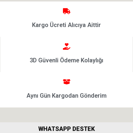
Siena
1997-
2002
Kargo Ücreti Alıcıya Aittir
Albea
Albea
2002-
3D Güvenli Ödeme Kolaylığı
2005
Albea
2005
Model
ve Üstü
Aynı Gün Kargodan Gönderim
Strada
Bravo
1995-
2001
WHATSAPP DESTEK
Brava