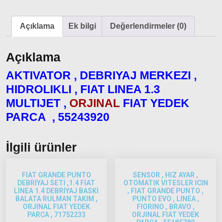
Ducato
2001 –
2006
Açıklama
Ek bilgi
Değerlendirmeler (0)
Modeller
Açıklama
Ducato
2006 –
AKTIVATOR , DEBRIYAJ MERKEZI ,
2014
HIDROLIKLI , FIAT LINEA 1.3
Modeller
MULTIJET ,
ORJINAL
FIAT YEDEK
PARCA , 55243920
Ducato
2015
Model
İlgili ürünler
ve Üstü
Tipo &
FIAT GRANDE PUNTO
SENSOR , HIZ AYAR ,
Uno
DEBRİYAJ SETİ ,1.4 FİAT
OTOMATIK VITESLER ICIN
Tipo
LİNEA 1.4 DEBRİYAJ BASKI
, FIAT GRANDE PUNTO ,
BALATA RULMAN TAKIM ,
PUNTO EVO , LINEA ,
Uno
ORJINAL FIAT YEDEK
FIORINO , BRAVO ,
PARCA , 71752233
ORJINAL FIAT YEDEK
Fiorino