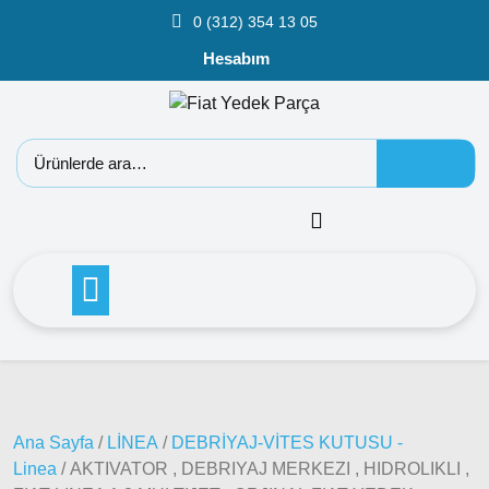
0 (312) 354 13 05
Hesabım
Fiat
Doblo
Doblo
2000 –
2005
Modeller
Doblo
2006 –
2012
Modeller
Doblo
2010 –
2014
Ana Sayfa
/
LİNEA
/
DEBRİYAJ-VİTES KUTUSU -
Modeller
Linea
/ AKTIVATOR , DEBRIYAJ MERKEZI , HIDROLIKLI ,
Doblo