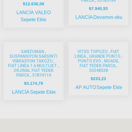
PARCA , 55185789
₺
12.636,08
Tempra
₺
7.940,93
LANCİA
VALEO
Fiat
LANCİA
Devamını oku
Sepete Ekle
Fullback
Palio
Palio
SANZUMAN ,
VITES TOPUZU , FIAT
1997-
SUSPANSIYON SARSINTI
LINEA , GRANDE PUNTO ,
2002
VIBRASYON TAKOZU ,
PUNTO EVO , MUADİL
FIAT LİNEA 1.6 MULTIJET ,
FIAT YEDEK PARCA ,
Palio
ORJINAL FIAT YEDEK
55348538
2002-
PARCA , 51874114
₺
233,23
2005
₺
3.174,79
AP AUTO
Sepete Ekle
Palio
LANCİA
Sepete Ekle
2005
Model
ve Üstü
Scudo
1995-
2013