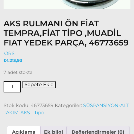
Fiat
Ducato
AKS RULMANI ÖN FİAT
Ducato
1997-
TEMPRA,FİAT TİPO ,MUADİL
2001
FIAT YEDEK PARÇA, 46773659
Modeller
ORS
Ducato
₺
1.213,93
2001 –
2006
7 adet stokta
Modeller
Sepete Ekle
Ducato
2006 –
2014
Stok kodu:
46773659
Kategoriler:
SÜSPANSİYON-ALT
Modeller
TAKIM-AKS - Tipo
Ducato
2015
Açıklama
Ek bilgi
Değerlendirmeler (0)