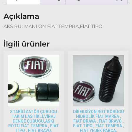
Model
ve Üstü
Açıklama
Tipo &
AKS RULMANI ÖN FİAT TEMPRA,FİAT TİPO
Uno
Tipo
Uno
İlgili ürünler
Fiorino
Tempra
Fiat
Fullback
Palio
Palio
1997-
2002
STABİLİZATÖR ÇUBUGU
DİREKSİYON ROT KÖRÜGÜ
Palio
TAKIM LASTİKLİ,VİRAJ
HİDROLİK FİAT MAREA ,
2002-
DENGE ÇUBUGU,ASKI
FİAT BRAVA , FİAT BRAVO ,
ROTU FİAT TEMPRA , FİAT
FİAT TİPO , FİAT TEMPRA ,
2005
TİPO , FİAT BRAVO,
FIAT YEDEK PARÇA,