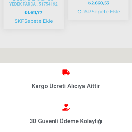
₺
2.660,53
YEDEK PARÇA , 51754192
Bravo
OPAR
Sepete Ekle
₺
1.611,77
1995-2001
SKF
Sepete Ekle
Brava
1996-2003
Bravo
2007-2014
Marea
Panda
İdea
Kargo Ücreti Alıcıya Aittir
Stilo
Linea
Punto
2002-2006
Modeller
3D Güvenli Ödeme Kolaylığı
Grande