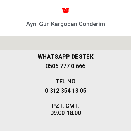
Punto &
Puntoevo
Egea
Aynı Gün Kargodan Gönderim
Fiat
500-500L
Fiat
500X
WHATSAPP DESTEK
0506 777 0 666
Freemont
TEL NO
0 312 354 13 05
PZT. CMT.
09.00-18.00