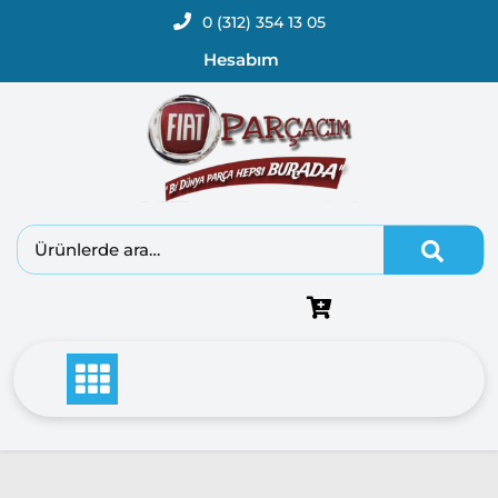
0 (312) 354 13 05
Hesabım
Fiat
Doblo
Doblo
2000 –
2005
Modeller
Doblo