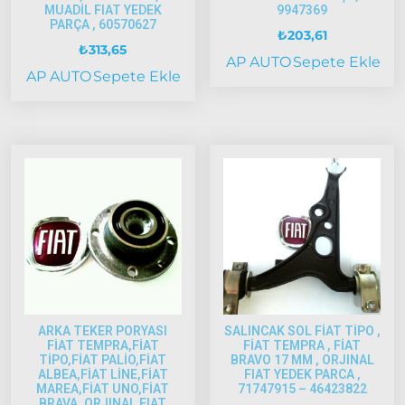
Palio
MUADİL FIAT YEDEK
9947369
PARÇA , 60570627
2005
₺
203,61
Model
₺
313,65
AP AUTO
Sepete Ekle
ve Üstü
AP AUTO
Sepete Ekle
Scudo
1995-2013
Siena
1997-2002
Albea
Albea
2002-
2005
Albea
2005
ARKA TEKER PORYASI
SALINCAK SOL FİAT TİPO ,
Model
FİAT TEMPRA,FİAT
FİAT TEMPRA , FİAT
TİPO,FİAT PALİO,FİAT
BRAVO 17 MM , ORJINAL
ve Üstü
ALBEA,FİAT LİNE,FİAT
FIAT YEDEK PARCA ,
MAREA,FİAT UNO,FİAT
71747915 – 46423822
Strada
BRAVA, ORJINAL FIAT