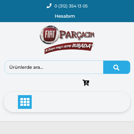
0 (312) 354 13 05
Hesabım
Fiat
Doblo
Doblo
2000 –
2005
Modeller
Doblo