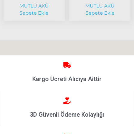
Bravo
MUTLU AKÜ
MUTLU AKÜ
1995-2001
Sepete Ekle
Sepete Ekle
Brava
1996-2003
Bravo
2007-2014
Marea
Panda
İdea
Kargo Ücreti Alıcıya Aittir
Stilo
Linea
Punto
2002-2006
3D Güvenli Ödeme Kolaylığı
Modeller
Grande
Punto &