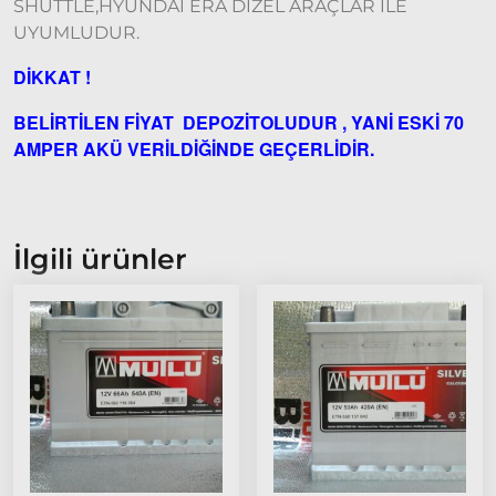
Model
SHUTTLE,HYUNDAİ ERA DİZEL ARAÇLAR İLE
ve Üstü
UYUMLUDUR.
Tipo &
DİKKAT !
Uno
Tipo
BELİRTİLEN FİYAT DEPOZİTOLUDUR , YANİ ESKİ 70
Uno
AMPER AKÜ VERİLDİĞİNDE GEÇERLİDİR.
Fiorino
Tempra
Fiat
İlgili ürünler
Fullback
Palio
Palio
1997-
2002
Palio
2002-
2005
Palio