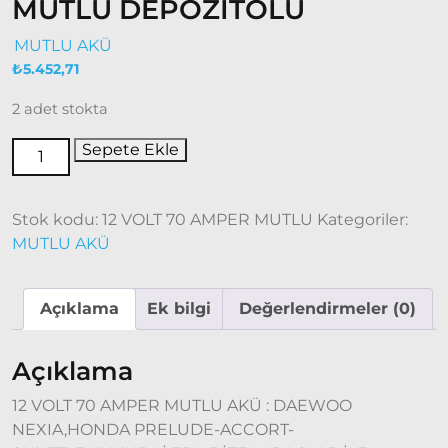
MUTLU DEPOZİTOLU
Ducato
MUTLU AKÜ
Ducato
₺
5.452,71
1997-
2001
2 adet stokta
Modeller
Sepete Ekle
Ducato
2001 –
2006
Stok kodu:
12 VOLT 70 AMPER MUTLU
Kategoriler:
Modeller
MUTLU AKÜ
Ducato
Açıklama
Ek bilgi
Değerlendirmeler (0)
2006 –
2014
Modeller
Açıklama
Ducato
12 VOLT 70 AMPER MUTLU AKÜ : DAEWOO
2015
NEXIA,HONDA PRELUDE-ACCORT-