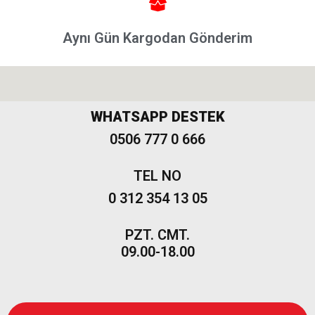
Puntoevo
Aynı Gün Kargodan Gönderim
Egea
Fiat
500-500L
Fiat
WHATSAPP DESTEK
500X
0506 777 0 666
Freemont
TEL NO
0 312 354 13 05
PZT. CMT.
09.00-18.00