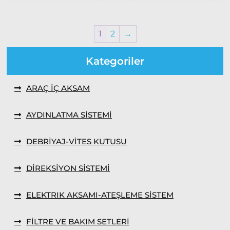
Albea
2005
Model
1
2
→
ve Üstü
Kategoriler
Strada
Bravo
ARAÇ İÇ AKSAM
1995-2001
Brava
AYDINLATMA SİSTEMİ
1996-2003
Bravo
DEBRİYAJ-VİTES KUTUSU
2007-2014
Marea
DİREKSİYON SİSTEMİ
Panda
ELEKTRIK AKSAMI-ATEŞLEME SİSTEM
İdea
Stilo
FİLTRE VE BAKIM SETLERİ