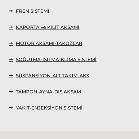
Linea
FREN SİSTEMİ
Punto
2002-2006
Modeller
KAPORTA ve KİLİT AKSAMI
Grande
MOTOR AKSAMI-TAKOZLAR
Punto &
Puntoevo
SOĞUTMA-ISITMA-KLİMA SİSTEMİ
Egea
Fiat
SÜSPANSİYON-ALT TAKIM-AKS
500-500L
Fiat
TAMPON-AYNA-DIŞ AKSAM
500X
YAKIT-ENJEKSİYON SİSTEMİ
Freemont