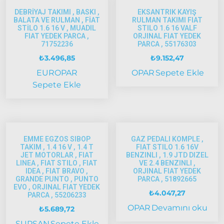
Doblo
DEBRİYAJ TAKIMI , BASKI ,
EKSANTRIK KAYIŞ
Doblo
BALATA VE RULMAN , FİAT
RULMAN TAKIMI FIAT
2000 –
STİLO 1.6 16 V , MUADIL
STILO 1.6 16 VALF
FIAT YEDEK PARCA ,
ORJINAL FIAT YEDEK
2005
71752236
PARCA , 55176303
Modeller
₺
3.496,85
₺
9.152,47
Doblo
EUROPAR
OPAR
Sepete Ekle
2006 –
2012
Sepete Ekle
Modeller
Doblo
2010 –
2014
EMME EGZOS SIBOP
GAZ PEDALI KOMPLE ,
Modeller
TAKIM , 1.4 16 V , 1.4 T
FIAT STILO 1.6 16V
Doblo
JET MOTORLAR , FIAT
BENZINLI , 1.9 JTD DIZEL
LINEA , FIAT STILO , FIAT
VE 2.4 BENZINLI ,
2015 –
IDEA , FIAT BRAVO ,
ORJINAL FIAT YEDEK
2022
GRANDE PUNTO , PUNTO
PARCA , 51892665
EVO , ORJINAL FIAT YEDEK
Modeller
₺
4.047,27
PARCA , 55206233
Doblo
OPAR
Devamını oku
₺
5.689,72
2022
Model
SUPSAN
Sepete Ekle