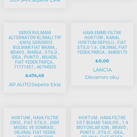
ve Üstü
Doğan
– Şahin –
Kartal
GERGİ RULMANI
HAVA EMME FILTRE
ALTERNATÖR KLIMALI TİP
HORTUM , KANAL
Fiat
, KAYIŞ GERDİRİCİ
HORTUM DEPOLU , FIAT
Ducato
RULMAN FİAT BRAVA ,
STILO 1.6 , ORJINAL FIAT
BRAVO , MAREA , STILO ,
YEDEK PARCA , 46800175
İDEA , PUNTO , MUADİL
₺
0,00
Ducato
FIAT YEDEK PARÇA ,
71771437 , 46794035
1997-
LANCİA
2001
₺
474,49
Devamını oku
Modeller
AP AUTO
Sepete Ekle
Ducato
2001 –
2006
Modeller
HORTUM , HAVA FILTRE
HORTUM , HAVA FİLTRE
CIKIS , FIAT STILO , 2003
UST BUHAR TAHLIYE , 1.4
MODEL VE SONRASI ,
MOTORLAR ICIN , BRAVO ,
Ducato
ORJINAL FIAT YEDEK
PUNTO , STILO , IDEA ,