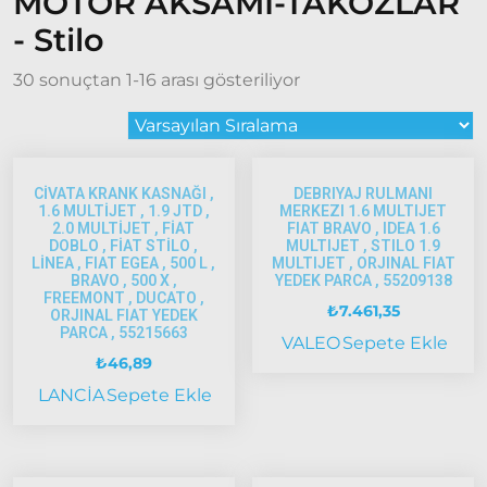
MOTOR AKSAMI-TAKOZLAR
- Stilo
30 sonuçtan 1-16 arası gösteriliyor
CİVATA KRANK KASNAĞI ,
DEBRIYAJ RULMANI
1.6 MULTİJET , 1.9 JTD ,
MERKEZI 1.6 MULTIJET
2.0 MULTİJET , FİAT
FIAT BRAVO , IDEA 1.6
DOBLO , FİAT STİLO ,
MULTIJET , STILO 1.9
LİNEA , FIAT EGEA , 500 L ,
MULTIJET , ORJINAL FIAT
BRAVO , 500 X ,
YEDEK PARCA , 55209138
FREEMONT , DUCATO ,
₺
7.461,35
ORJINAL FIAT YEDEK
PARCA , 55215663
VALEO
Sepete Ekle
₺
46,89
LANCİA
Sepete Ekle
Fiat