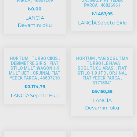
PARCA , 46807209
ORJINAL FIAT YEDEK
2006 –
PARCA , 46826961
2014
₺
0,00
₺
1.487,95
Modeller
LANCİA
LANCİA
Sepete Ekle
Devamını oku
Ducato
2015
Model
ve Üstü
HORTUM , TURBO CIKIS ,
HORTUM , YAG SOGUTMA
Tipo &
DEBIMETRE GIRIS , FIAT
, TURBO ILE HAVA
Uno
STILO MULTIWAGON 1.9
SOGUTUCU ARASI , FIAT
MULTIJET , ORJINAL FIAT
STILO 1.9 JTD , ORJINAL
Tipo
YEDEK PARCA , 46807210
FIAT YEDEK PARCA ,
Uno
51718041
₺
3.174,79
₺
9.150,39
Fiorino
LANCİA
Sepete Ekle
LANCİA
Tempra
Devamını oku
Fiat
Fullback
Palio
Palio