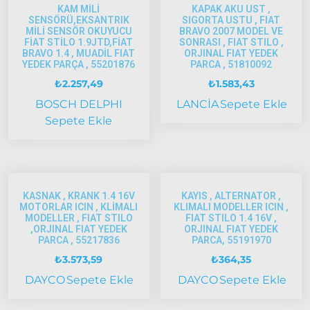
KAM MİLİ
KAPAK AKU UST ,
1997-
SENSÖRÜ,EKSANTRIK
SIGORTA USTU , FIAT
2002
MİLİ SENSÖR OKUYUCU
BRAVO 2007 MODEL VE
FİAT STİLO 1.9JTD,FİAT
SONRASI , FIAT STILO ,
Palio
BRAVO 1.4 , MUADİL FIAT
ORJINAL FIAT YEDEK
2002-
YEDEK PARÇA , 55201876
PARCA , 51810092
2005
₺
2.257,49
₺
1.583,43
Palio
BOSCH
DELPHI
LANCİA
Sepete Ekle
2005
Sepete Ekle
Model
ve Üstü
Scudo
1995-2013
KASNAK , KRANK 1.4 16V
KAYIS , ALTERNATOR ,
Siena
MOTORLAR ICIN , KLİMALI
KLIMALI MODELLER ICIN ,
MODELLER , FIAT STILO
FIAT STILO 1.4 16V ,
1997-2002
,ORJINAL FIAT YEDEK
ORJINAL FIAT YEDEK
PARCA , 55217836
PARCA, 55191970
Albea
₺
3.573,59
₺
364,35
Albea
DAYCO
Sepete Ekle
DAYCO
Sepete Ekle
2002-
2005