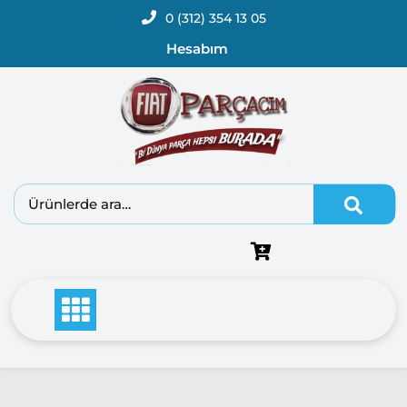
0 (312) 354 13 05
Hesabım
Fiat
Doblo
Doblo
2000 –
2005
Modeller
Doblo
2006 –
2012
Modeller
Doblo
2010 –
2014
Modeller
Doblo