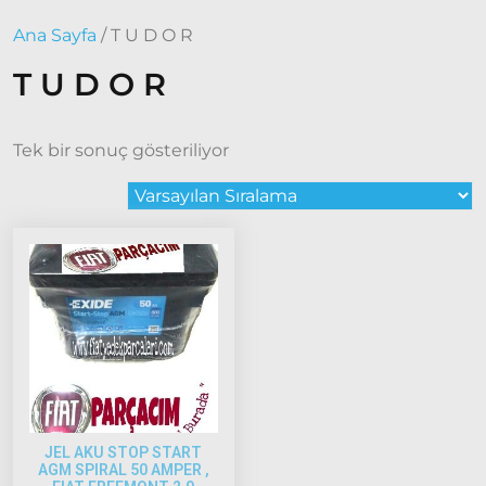
2015 –
Ana Sayfa
/ T U D O R
2022
Modeller
T U D O R
Doblo
2022
Model
Tek bir sonuç gösteriliyor
ve Üstü
Doğan
– Şahin –
Kartal
Fiat
Ducato
Ducato
1997-
2001
Modeller
JEL AKU STOP START
AGM SPIRAL 50 AMPER ,