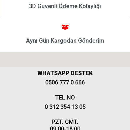
3D Güvenli Ödeme Kolaylığı
Tempra
Fiat
Fullback
Palio
Palio
Aynı Gün Kargodan Gönderim
1997-
2002
Palio
2002-
WHATSAPP DESTEK
2005
Palio
0506 777 0 666
2005
Model
TEL NO
ve Üstü
0 312 354 13 05
Scudo
1995-2013
PZT. CMT.
Siena
09.00-18.00