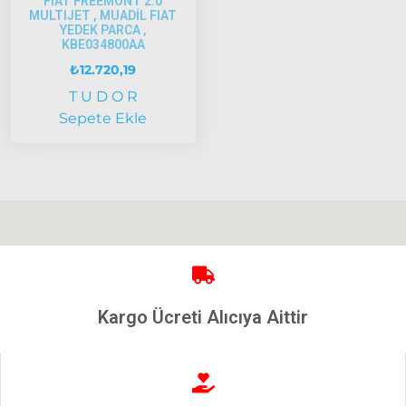
FIAT FREEMONT 2.0
Ducato
MULTIJET , MUADİL FIAT
2001 –
YEDEK PARCA ,
KBE034800AA
2006
Modeller
₺
12.720,19
T U D O R
Ducato
Sepete Ekle
2006 –
2014
Modeller
Ducato
2015
Model
ve Üstü
Tipo &
Kargo Ücreti Alıcıya Aittir
Uno
Tipo
Uno
Fiorino