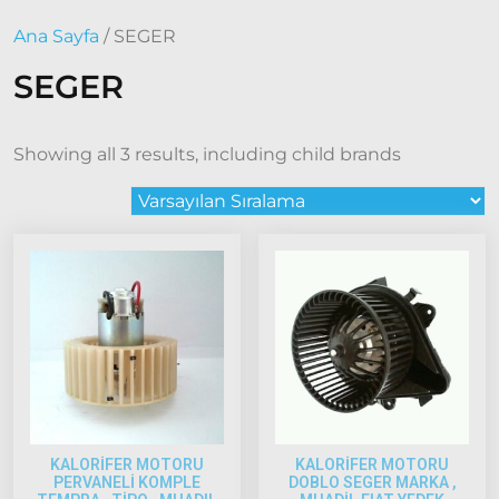
2015 –
Ana Sayfa
/ SEGER
2022
Modeller
SEGER
Doblo
2022
Model
Showing all 3 results, including child brands
ve Üstü
Doğan
– Şahin –
Kartal
Fiat
Ducato
Ducato
1997-
2001
Modeller
KALORİFER MOTORU
KALORİFER MOTORU
PERVANELİ KOMPLE
DOBLO SEGER MARKA ,