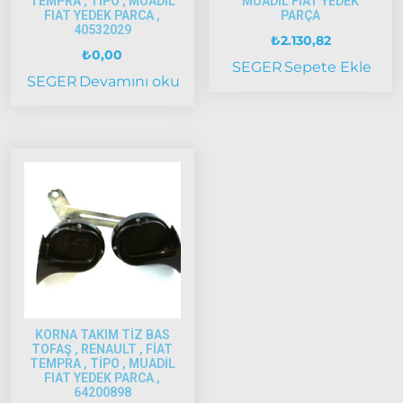
TEMPRA , TİPO , MUADIL
MUADİL FIAT YEDEK
Ducato
FIAT YEDEK PARCA ,
PARÇA
2001 –
40532029
₺
2.130,82
2006
₺
0,00
Modeller
SEGER
Sepete Ekle
SEGER
Devamını oku
Ducato
2006 –
2014
Modeller
Ducato
2015
Model
ve Üstü
Tipo &
Uno
KORNA TAKIM TİZ BAS
Tipo
TOFAŞ , RENAULT , FİAT
TEMPRA , TİPO , MUADİL
Uno
FIAT YEDEK PARCA ,
64200898
Fiorino