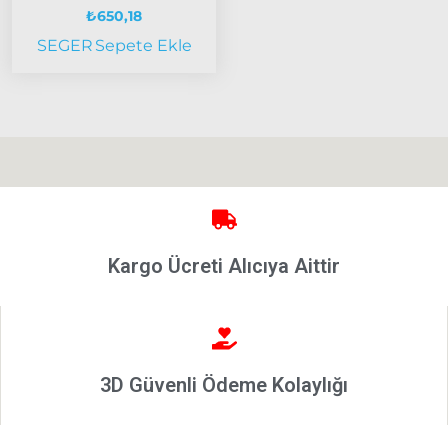
₺
650,18
Tempra
SEGER
Sepete Ekle
Fiat
Fullback
Palio
Palio
1997-
2002
Palio
2002-
2005
Kargo Ücreti Alıcıya Aittir
Palio
2005
Model
ve Üstü
Scudo
3D Güvenli Ödeme Kolaylığı
1995-2013
Siena