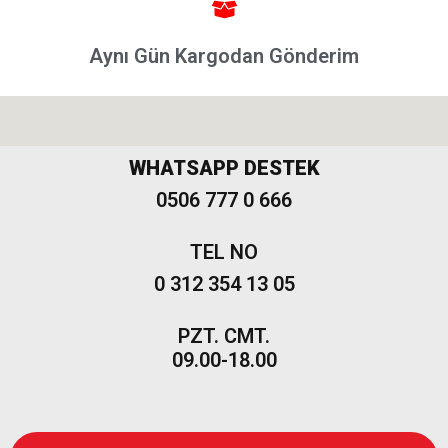
1997-2002
Albea
Aynı Gün Kargodan Gönderim
Albea
2002-
2005
Albea
WHATSAPP DESTEK
2005
0506 777 0 666
Model
ve Üstü
TEL NO
Strada
0 312 354 13 05
Bravo
1995-2001
PZT. CMT.
Brava
09.00-18.00
1996-2003
Bravo
2007-2014