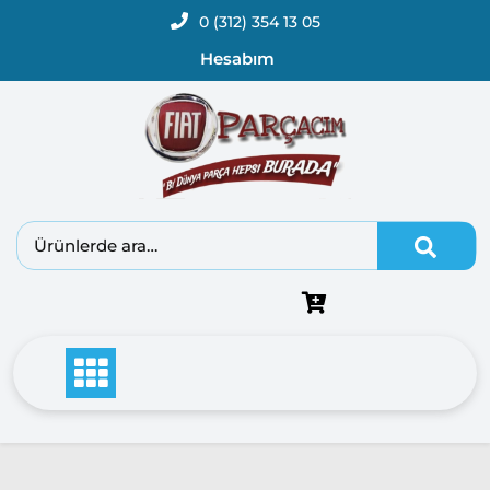
0 (312) 354 13 05
Hesabım
Fiat
Doblo
Doblo
2000 –
2005
Modeller
Doblo
2006 –
2012
Modeller
Doblo
2010 –
2014
Modeller
Doblo