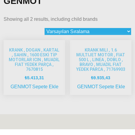
GENMOT
2015 –
2022
Showing all 2 results, including child brands
Modeller
Doblo
2022
Model
ve Üstü
KRANK , DOGAN , KARTAL
KRANK MILI , 1.6
, SAHIN , 1600 ESKİ TİP
MULTIJET MOTOR , FIAT
Doğan
MOTORLAR ICIN , MUADİL
500 L , LINEA , DOBLO ,
– Şahin –
FIAT YEDEK PARÇA ,
BRAVO , MUADİL FIAT
7670815
YEDEK PARCA , 71769903
Kartal
₺
5.413,31
₺
9.935,43
Fiat
GENMOT
Sepete Ekle
GENMOT
Sepete Ekle
Ducato
Ducato
1997-
2001
Modeller