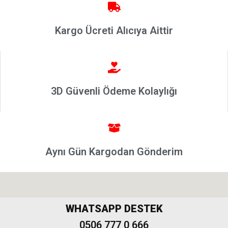
Ducato
2001 –
2006
Kargo Ücreti Alıcıya Aittir
Modeller
Ducato
2006 –
2014
3D Güvenli Ödeme Kolaylığı
Modeller
Ducato
2015
Model
Aynı Gün Kargodan Gönderim
ve Üstü
Tipo &
Uno
Tipo
Uno
WHATSAPP DESTEK
0506 777 0 666
Fiorino